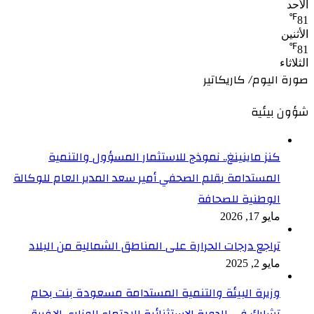
الأحد
℉
81
الأثنين
℉
81
الثلاثاء
صورة اليوم/ كاريكاتير
شؤون بيئية
كنز ماينينغ.. نموذج للاستثمار المسؤول والتنمية
المستدامة بقلم الصحفي أمير سعد المدير العام للوكالة
الوطنية للصحافة
مايو 17, 2026
تراجع درجات الحرارة على المناطق الشمالية من البلاد
مايو 2, 2025
وزيرة البيئة والتنمية المستدامة مسعودة بنت بحام
تشارك في الدورة الاستثنائية للاجتماع الوزاري الإفريقي