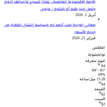
الأزمة الاقتصادية العالمية… لماذا تتسارع تداعياتها اليوم
وتصل إلينا بقلم أم كلثوم / عابدين
أبريل 1, 2026
معالي الوزيرة منت أحمد ناه وسياسة إنتشال الفقراء من
جحيم الأسعار
فبراير 21, 2026
الطقس
نواكشوط
غيوم متفرقة
℉
84
84º - 81º
69%
15.28 ميل/ساعة
℉
84
الجمعة
℉
82
السبت
℉
82