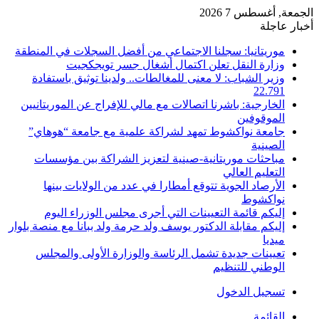
الجمعة, أغسطس 7 2026
أخبار عاجلة
موريتانيا: سجلنا الاجتماعي من أفضل السجلات في المنطقة
وزارة النقل تعلن اكتمال أشغال جسر تويجكجيت
وزير الشباب: لا معنى للمغالطات.. ولدينا توثيق باستفادة
22.791
الخارجية: باشرنا اتصالات مع مالي للإفراج عن الموريتانيين
الموقوفين
جامعة نواكشوط تمهد لشراكة علمية مع جامعة “هوهاي”
الصينية
مباحثات موريتانية-صينية لتعزيز الشراكة بين مؤسسات
التعليم العالي
الأرصاد الجوية تتوقع أمطارا في عدد من الولايات بينها
نواكشوط
إليكم قائمة التعيينات التي أجرى مجلس الوزراء اليوم
إليكم مقابلة الدكتور يوسف ولد حرمة ولد ببانا مع منصة بلوار
ميديا
تعيينات جديدة تشمل الرئاسة والوزارة الأولى والمجلس
الوطني للتنظيم
تسجيل الدخول
القائمة