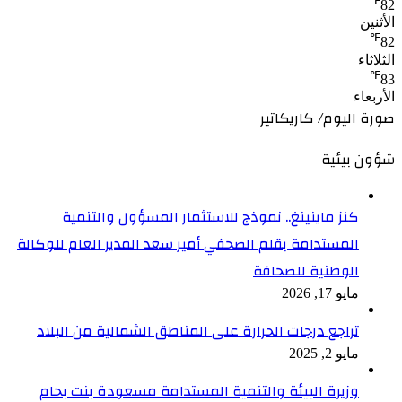
℉
82
الأثنين
℉
82
الثلاثاء
℉
83
الأربعاء
صورة اليوم/ كاريكاتير
شؤون بيئية
كنز ماينينغ.. نموذج للاستثمار المسؤول والتنمية
المستدامة بقلم الصحفي أمير سعد المدير العام للوكالة
الوطنية للصحافة
مايو 17, 2026
تراجع درجات الحرارة على المناطق الشمالية من البلاد
مايو 2, 2025
وزيرة البيئة والتنمية المستدامة مسعودة بنت بحام