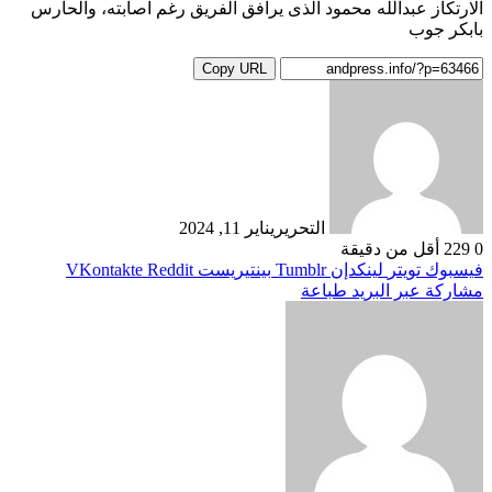
الارتكاز عبدالله محمود الذى يرافق الفريق رغم اصابته، والحارس
بابكر جوب
Copy URL
التحرير
يناير 11, 2024
0
229
أقل من دقيقة
فيسبوك
تويتر
لينكدإن
بينتيريست
مشاركة عبر البريد
طباعة