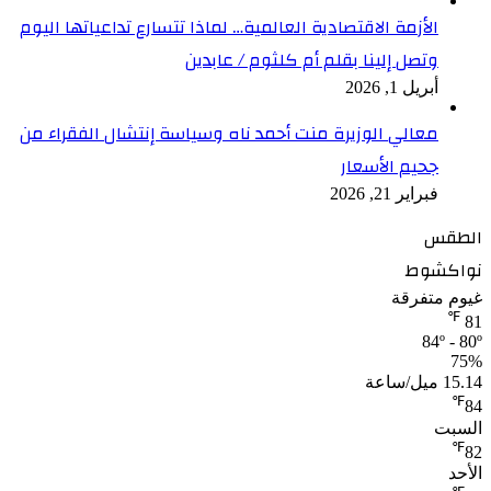
الأزمة الاقتصادية العالمية… لماذا تتسارع تداعياتها اليوم
وتصل إلينا بقلم أم كلثوم / عابدين
أبريل 1, 2026
معالي الوزيرة منت أحمد ناه وسياسة إنتشال الفقراء من
جحيم الأسعار
فبراير 21, 2026
الطقس
نواكشوط
غيوم متفرقة
℉
81
84º - 80º
75%
15.14 ميل/ساعة
℉
84
السبت
℉
82
الأحد