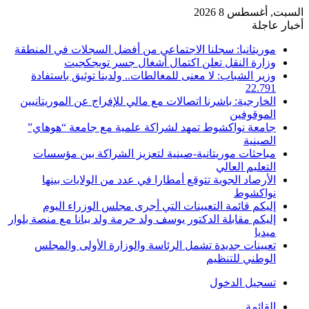
السبت, أغسطس 8 2026
أخبار عاجلة
موريتانيا: سجلنا الاجتماعي من أفضل السجلات في المنطقة
وزارة النقل تعلن اكتمال أشغال جسر تويجكجيت
وزير الشباب: لا معنى للمغالطات.. ولدينا توثيق باستفادة
22.791
الخارجية: باشرنا اتصالات مع مالي للإفراج عن الموريتانيين
الموقوفين
جامعة نواكشوط تمهد لشراكة علمية مع جامعة “هوهاي”
الصينية
مباحثات موريتانية-صينية لتعزيز الشراكة بين مؤسسات
التعليم العالي
الأرصاد الجوية تتوقع أمطارا في عدد من الولايات بينها
نواكشوط
إليكم قائمة التعيينات التي أجرى مجلس الوزراء اليوم
إليكم مقابلة الدكتور يوسف ولد حرمة ولد ببانا مع منصة بلوار
ميديا
تعيينات جديدة تشمل الرئاسة والوزارة الأولى والمجلس
الوطني للتنظيم
تسجيل الدخول
القائمة