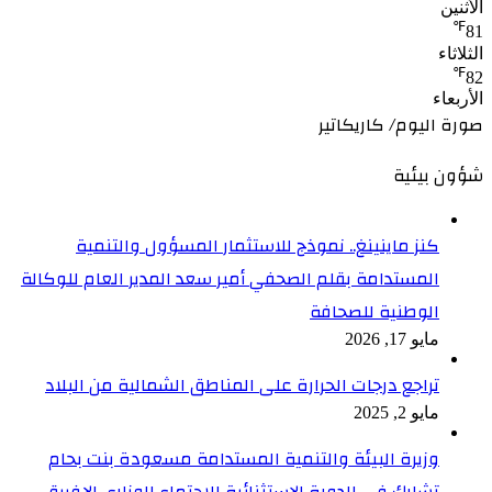
الأثنين
℉
81
الثلاثاء
℉
82
الأربعاء
صورة اليوم/ كاريكاتير
شؤون بيئية
كنز ماينينغ.. نموذج للاستثمار المسؤول والتنمية
المستدامة بقلم الصحفي أمير سعد المدير العام للوكالة
الوطنية للصحافة
مايو 17, 2026
تراجع درجات الحرارة على المناطق الشمالية من البلاد
مايو 2, 2025
وزيرة البيئة والتنمية المستدامة مسعودة بنت بحام
تشارك في الدورة الاستثنائية للاجتماع الوزاري الإفريقي