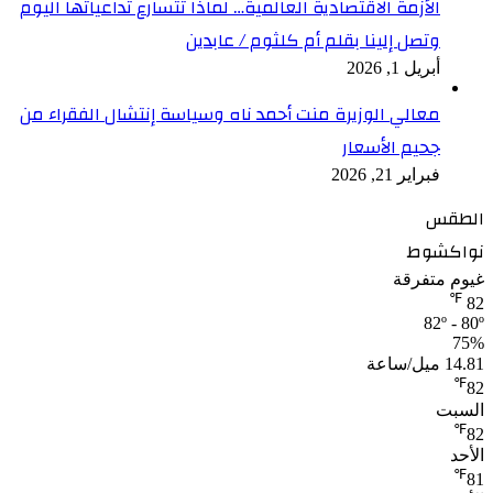
الأزمة الاقتصادية العالمية… لماذا تتسارع تداعياتها اليوم
وتصل إلينا بقلم أم كلثوم / عابدين
أبريل 1, 2026
معالي الوزيرة منت أحمد ناه وسياسة إنتشال الفقراء من
جحيم الأسعار
فبراير 21, 2026
الطقس
نواكشوط
غيوم متفرقة
℉
82
82º - 80º
75%
14.81 ميل/ساعة
℉
82
السبت
℉
82
الأحد
℉
81