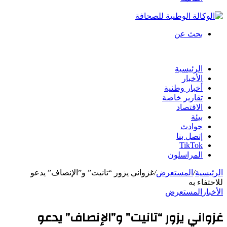
بحث عن
الرئيسية
الأخبار
أخبار وطنية
تقارير خاصة
الاقتصاد
بيئة
حوادث
إتصل بنا
TikTok
المراسلون
الرئيسية
/
المستعرض
/
غزواني يزور “تانيت” و”الإنصاف” يدعو
للاحتفاء به
الأخبار
المستعرض
غزواني يزور “تانيت” و”الإنصاف” يدعو