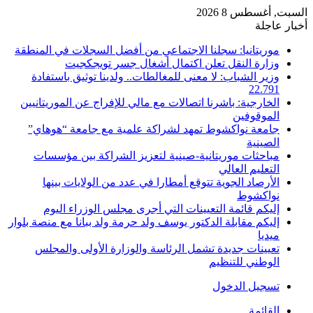
السبت, أغسطس 8 2026
أخبار عاجلة
موريتانيا: سجلنا الاجتماعي من أفضل السجلات في المنطقة
وزارة النقل تعلن اكتمال أشغال جسر تويجكجيت
وزير الشباب: لا معنى للمغالطات.. ولدينا توثيق باستفادة
22.791
الخارجية: باشرنا اتصالات مع مالي للإفراج عن الموريتانيين
الموقوفين
جامعة نواكشوط تمهد لشراكة علمية مع جامعة “هوهاي”
الصينية
مباحثات موريتانية-صينية لتعزيز الشراكة بين مؤسسات
التعليم العالي
الأرصاد الجوية تتوقع أمطارا في عدد من الولايات بينها
نواكشوط
إليكم قائمة التعيينات التي أجرى مجلس الوزراء اليوم
إليكم مقابلة الدكتور يوسف ولد حرمة ولد ببانا مع منصة بلوار
ميديا
تعيينات جديدة تشمل الرئاسة والوزارة الأولى والمجلس
الوطني للتنظيم
تسجيل الدخول
القائمة