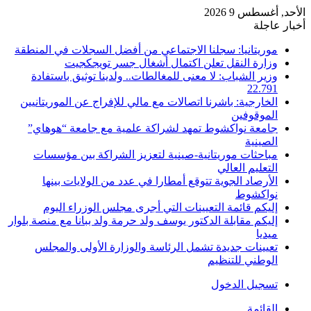
الأحد, أغسطس 9 2026
أخبار عاجلة
موريتانيا: سجلنا الاجتماعي من أفضل السجلات في المنطقة
وزارة النقل تعلن اكتمال أشغال جسر تويجكجيت
وزير الشباب: لا معنى للمغالطات.. ولدينا توثيق باستفادة
22.791
الخارجية: باشرنا اتصالات مع مالي للإفراج عن الموريتانيين
الموقوفين
جامعة نواكشوط تمهد لشراكة علمية مع جامعة “هوهاي”
الصينية
مباحثات موريتانية-صينية لتعزيز الشراكة بين مؤسسات
التعليم العالي
الأرصاد الجوية تتوقع أمطارا في عدد من الولايات بينها
نواكشوط
إليكم قائمة التعيينات التي أجرى مجلس الوزراء اليوم
إليكم مقابلة الدكتور يوسف ولد حرمة ولد ببانا مع منصة بلوار
ميديا
تعيينات جديدة تشمل الرئاسة والوزارة الأولى والمجلس
الوطني للتنظيم
تسجيل الدخول
القائمة