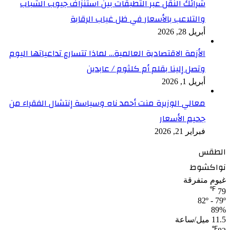
شرائك النقل عبر التطبقات بين استنزاف جيوب الشباب
والتلاعب بالأسعار في ظل غياب الرقابة
أبريل 28, 2026
الأزمة الاقتصادية العالمية… لماذا تتسارع تداعياتها اليوم
وتصل إلينا بقلم أم كلثوم / عابدين
أبريل 1, 2026
معالي الوزيرة منت أحمد ناه وسياسة إنتشال الفقراء من
جحيم الأسعار
فبراير 21, 2026
الطقس
نواكشوط
غيوم متفرقة
℉
79
82º - 79º
89%
11.5 ميل/ساعة
℉