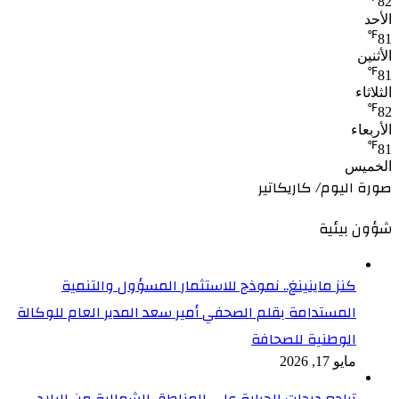
82
الأحد
℉
81
الأثنين
℉
81
الثلاثاء
℉
82
الأربعاء
℉
81
الخميس
صورة اليوم/ كاريكاتير
شؤون بيئية
كنز ماينينغ.. نموذج للاستثمار المسؤول والتنمية
المستدامة بقلم الصحفي أمير سعد المدير العام للوكالة
الوطنية للصحافة
مايو 17, 2026
تراجع درجات الحرارة على المناطق الشمالية من البلاد