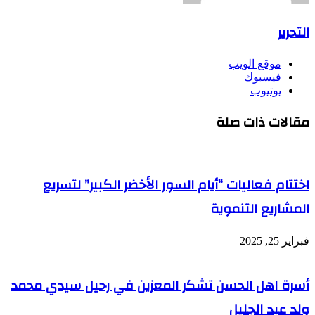
التحرير
موقع الويب
فيسبوك
يوتيوب
مقالات ذات صلة
اختتام فعاليات “أيام السور الأخضر الكبير” لتسريع
المشاريع التنموية
فبراير 25, 2025
أسرة اهل الحسن تشكر المعزين في رحيل سيدي محمد
ولد عبد الجليل