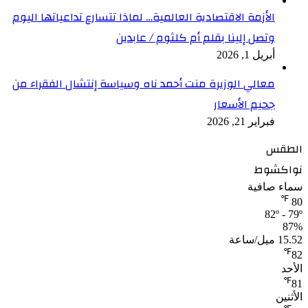
الأزمة الاقتصادية العالمية… لماذا تتسارع تداعياتها اليوم
وتصل إلينا بقلم أم كلثوم / عابدين
أبريل 1, 2026
معالي الوزيرة منت أحمد ناه وسياسة إنتشال الفقراء من
جحيم الأسعار
فبراير 21, 2026
الطقس
نواكشوط
سماء صافية
℉
80
82º - 79º
87%
15.52 ميل/ساعة
℉
82
الأحد
℉
81
الأثنين