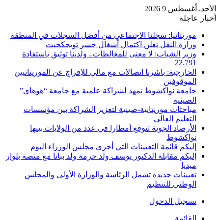
الأحد, أغسطس 9 2026
أخبار عاجلة
موريتانيا: سجلنا الاجتماعي من أفضل السجلات في المنطقة
وزارة النقل تعلن اكتمال أشغال جسر تويجكجيت
وزير الشباب: لا معنى للمغالطات.. ولدينا توثيق باستفادة
22.791
الخارجية: باشرنا اتصالات مع مالي للإفراج عن الموريتانيين
الموقوفين
جامعة نواكشوط تمهد لشراكة علمية مع جامعة “هوهاي”
الصينية
مباحثات موريتانية-صينية لتعزيز الشراكة بين مؤسسات
التعليم العالي
الأرصاد الجوية تتوقع أمطارا في عدد من الولايات بينها
نواكشوط
إليكم قائمة التعيينات التي أجرى مجلس الوزراء اليوم
إليكم مقابلة الدكتور يوسف ولد حرمة ولد ببانا مع منصة بلوار
ميديا
تعيينات جديدة تشمل الرئاسة والوزارة الأولى والمجلس
الوطني للتنظيم
تسجيل الدخول
القائمة