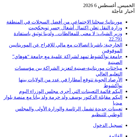
الخميس, أغسطس 6 2026
أخبار عاجلة
موريتانيا: سجلنا الاجتماعي من أفضل السجلات في المنطقة
وزارة النقل تعلن اكتمال أشغال جسر تويجكجيت
وزير الشباب: لا معنى للمغالطات.. ولدينا توثيق باستفادة
22.791
الخارجية: باشرنا اتصالات مع مالي للإفراج عن الموريتانيين
الموقوفين
جامعة نواكشوط تمهد لشراكة علمية مع جامعة “هوهاي”
الصينية
مباحثات موريتانية-صينية لتعزيز الشراكة بين مؤسسات
التعليم العالي
الأرصاد الجوية تتوقع أمطارا في عدد من الولايات بينها
نواكشوط
إليكم قائمة التعيينات التي أجرى مجلس الوزراء اليوم
إليكم مقابلة الدكتور يوسف ولد حرمة ولد ببانا مع منصة بلوار
ميديا
تعيينات جديدة تشمل الرئاسة والوزارة الأولى والمجلس
الوطني للتنظيم
تسجيل الدخول
القائمة