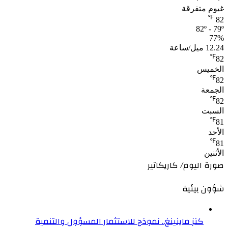
غيوم متفرقة
℉
82
82º - 79º
77%
12.24 ميل/ساعة
℉
82
الخميس
℉
82
الجمعة
℉
82
السبت
℉
81
الأحد
℉
81
الأثنين
صورة اليوم/ كاريكاتير
شؤون بيئية
كنز ماينينغ.. نموذج للاستثمار المسؤول والتنمية