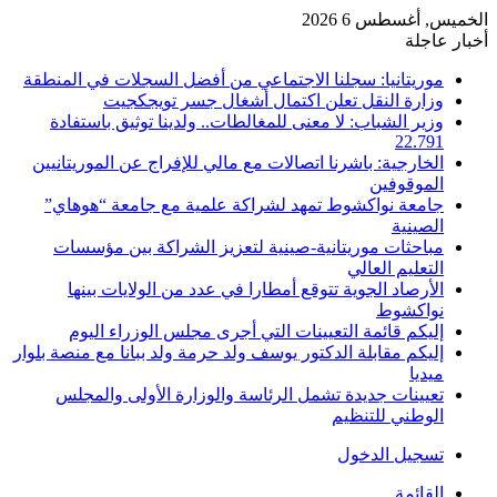
الخميس, أغسطس 6 2026
أخبار عاجلة
موريتانيا: سجلنا الاجتماعي من أفضل السجلات في المنطقة
وزارة النقل تعلن اكتمال أشغال جسر تويجكجيت
وزير الشباب: لا معنى للمغالطات.. ولدينا توثيق باستفادة
22.791
الخارجية: باشرنا اتصالات مع مالي للإفراج عن الموريتانيين
الموقوفين
جامعة نواكشوط تمهد لشراكة علمية مع جامعة “هوهاي”
الصينية
مباحثات موريتانية-صينية لتعزيز الشراكة بين مؤسسات
التعليم العالي
الأرصاد الجوية تتوقع أمطارا في عدد من الولايات بينها
نواكشوط
إليكم قائمة التعيينات التي أجرى مجلس الوزراء اليوم
إليكم مقابلة الدكتور يوسف ولد حرمة ولد ببانا مع منصة بلوار
ميديا
تعيينات جديدة تشمل الرئاسة والوزارة الأولى والمجلس
الوطني للتنظيم
تسجيل الدخول
القائمة