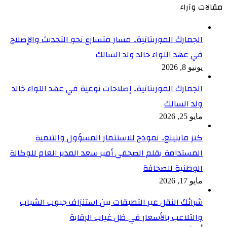
مقالات وآراء
الجمارك الموريتانية.. مسار متسارع نحو التحديث والإصلاح
في عهد اللواء خالد ولد السالك
يونيو 8, 2026
الجمارك الموريتانية.. إصلاحات نوعية في عهد اللواء خالد
ولد السالك
مايو 25, 2026
كنز ماينينغ.. نموذج للاستثمار المسؤول والتنمية
المستدامة بقلم الصحفي أمير سعد المدير العام للوكالة
الوطنية للصحافة
مايو 17, 2026
شرائك النقل عبر التطبقات بين استنزاف جيوب الشباب
والتلاعب بالأسعار في ظل غياب الرقابة