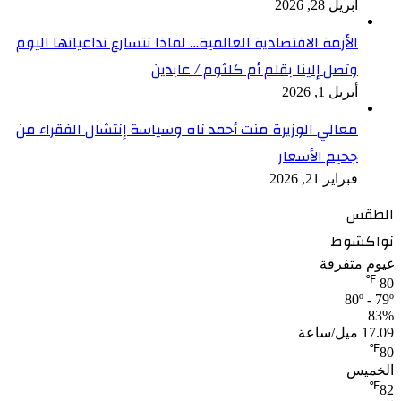
أبريل 28, 2026
الأزمة الاقتصادية العالمية… لماذا تتسارع تداعياتها اليوم
وتصل إلينا بقلم أم كلثوم / عابدين
أبريل 1, 2026
معالي الوزيرة منت أحمد ناه وسياسة إنتشال الفقراء من
جحيم الأسعار
فبراير 21, 2026
الطقس
نواكشوط
غيوم متفرقة
℉
80
80º - 79º
83%
17.09 ميل/ساعة
℉
80
الخميس
℉
82