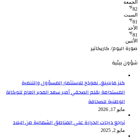
الجمعة
℉
82
السبت
℉
81
الأحد
℉
81
الأثنين
صورة اليوم/ كاريكاتير
شؤون بيئية
كنز ماينينغ.. نموذج للاستثمار المسؤول والتنمية
المستدامة بقلم الصحفي أمير سعد المدير العام للوكالة
الوطنية للصحافة
مايو 17, 2026
تراجع درجات الحرارة على المناطق الشمالية من البلاد
مايو 2, 2025