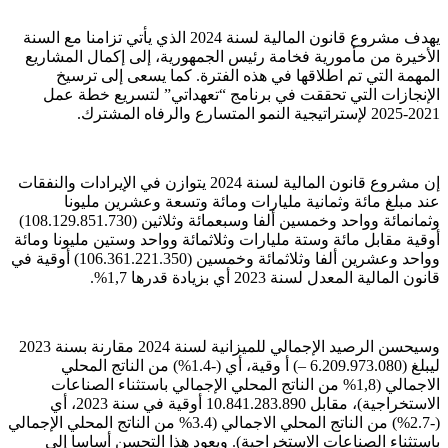
يهدف مشروع قانون المالية لسنة 2024 الذي يأتي تزامنا مع السنة
الأخيرة من مأمورية فخامة رئيس الجمهورية، إلى إكمال المشاريع
المهمة التي تم اطلاقها في هذه الفترة. كما يسعى إلى ترسيخ
الإنجازات التي تحققت في برنامج “تعهداتي” لتسريع خطة عمل
2021-2025 لإستراتيجية النمو المتسارع والرفاه المشترك.
إن مشروع قانون المالية لسنة 2024 يتوازن في الإيرادات والنفقات
عند مبلغ مائة وثمانية مليارات ومائة وتسعة وعشرين مليونا
وثمانمائة وواحد وخمسين ألفا وسبعمائة وثلاثين (108.129.851.730)
أوقية مقابل مائة وستة مليارات وثلاثمائة وواحد وستين مليونا ومائة
وواحد وعشرين ألفا وثلاثمائة وخمسين (106.361.221.350) أوقية في
قانون المالية المعدل لسنة 2023 أي بزيادة قدرها 1,7%.
وسيحسن الرصيد الإجمالي للميزانية لسنة 2024 مقارنة بسنة 2023
ليبلغ (6.209.973.080 –) أ وقية، أي (-1.4%) من الناتج المحلي
الاجمالي (1,8% من الناتج المحلي الإجمالي باستثناء الصناعات
الاستخراجية)، مقابل 10.841.283.890 أوقية في سنة 2023، أي
(-2.7%) من الناتج المحلي الاجمالي (3.4% من الناتج المحلي الإجمالي
باستثناء الصناعات الاستخراجية). ويعود هذا التحسن أساسا إلى