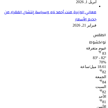
أبريل 1, 2026
معالي الوزيرة منت أحمد ناه وسياسة إنتشال الفقراء من
جحيم الأسعار
فبراير 21, 2026
الطقس
نواكشوط
غيوم متفرقة
℉
83
83º - 82º
70%
18.61 ميل/ساعة
℉
82
الجمعة
℉
84
السبت
℉
82
الأحد
℉
81
الأثنين