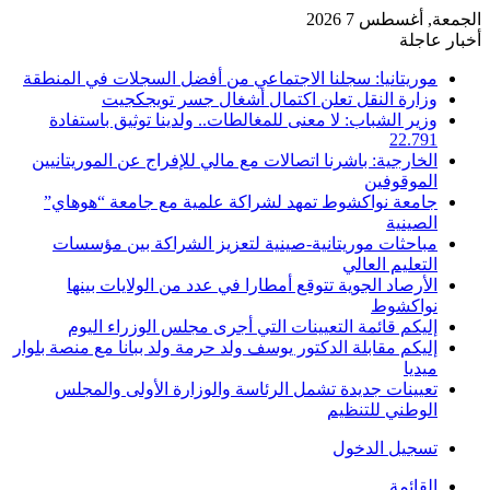
الجمعة, أغسطس 7 2026
أخبار عاجلة
موريتانيا: سجلنا الاجتماعي من أفضل السجلات في المنطقة
وزارة النقل تعلن اكتمال أشغال جسر تويجكجيت
وزير الشباب: لا معنى للمغالطات.. ولدينا توثيق باستفادة
22.791
الخارجية: باشرنا اتصالات مع مالي للإفراج عن الموريتانيين
الموقوفين
جامعة نواكشوط تمهد لشراكة علمية مع جامعة “هوهاي”
الصينية
مباحثات موريتانية-صينية لتعزيز الشراكة بين مؤسسات
التعليم العالي
الأرصاد الجوية تتوقع أمطارا في عدد من الولايات بينها
نواكشوط
إليكم قائمة التعيينات التي أجرى مجلس الوزراء اليوم
إليكم مقابلة الدكتور يوسف ولد حرمة ولد ببانا مع منصة بلوار
ميديا
تعيينات جديدة تشمل الرئاسة والوزارة الأولى والمجلس
الوطني للتنظيم
تسجيل الدخول
القائمة