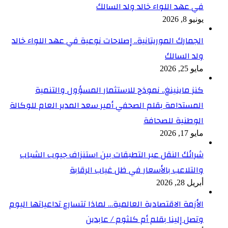
في عهد اللواء خالد ولد السالك
يونيو 8, 2026
الجمارك الموريتانية.. إصلاحات نوعية في عهد اللواء خالد
ولد السالك
مايو 25, 2026
كنز ماينينغ.. نموذج للاستثمار المسؤول والتنمية
المستدامة بقلم الصحفي أمير سعد المدير العام للوكالة
الوطنية للصحافة
مايو 17, 2026
شرائك النقل عبر التطبقات بين استنزاف جيوب الشباب
والتلاعب بالأسعار في ظل غياب الرقابة
أبريل 28, 2026
الأزمة الاقتصادية العالمية… لماذا تتسارع تداعياتها اليوم
وتصل إلينا بقلم أم كلثوم / عابدين