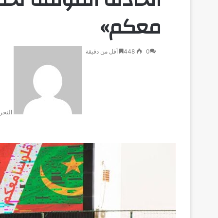
معكم»
0
448
أقل من دقيقة
التحر