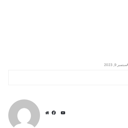
سبتمبر 9, 2023
ي
و
ف
م
ت
ي
و