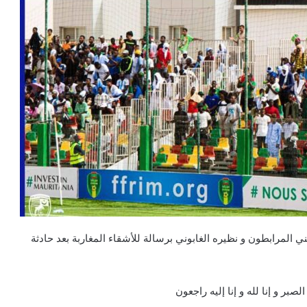
ي المرابطون و نظيره الغابوني برسالة للأشقاء المغاربة بعد حادثة
صبر و إنا لله و إنا إليه راجعون