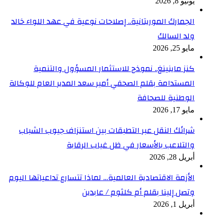
يونيو 8, 2026
الجمارك الموريتانية.. إصلاحات نوعية في عهد اللواء خالد
ولد السالك
مايو 25, 2026
كنز ماينينغ.. نموذج للاستثمار المسؤول والتنمية
المستدامة بقلم الصحفي أمير سعد المدير العام للوكالة
الوطنية للصحافة
مايو 17, 2026
شرائك النقل عبر التطبقات بين استنزاف جيوب الشباب
والتلاعب بالأسعار في ظل غياب الرقابة
أبريل 28, 2026
الأزمة الاقتصادية العالمية… لماذا تتسارع تداعياتها اليوم
وتصل إلينا بقلم أم كلثوم / عابدين
أبريل 1, 2026