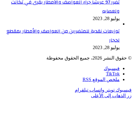
تضرر 97 عريشا جراء العواصف والأمطار بقرى في تكانت
ولعصابه
يوليو 28, 2023
توزيعات نقدية للمتضررين من العواصف والأمطار بمقطع
لحجار
يوليو 28, 2023
© حقوق النشر 2026، جميع الحقوق محفوظة
فيسبوك
TikTok
ملخص الموقع RSS
فيسبوك
تويتر
واتساب
تيلقرام
زر الذهاب إلى الأعلى