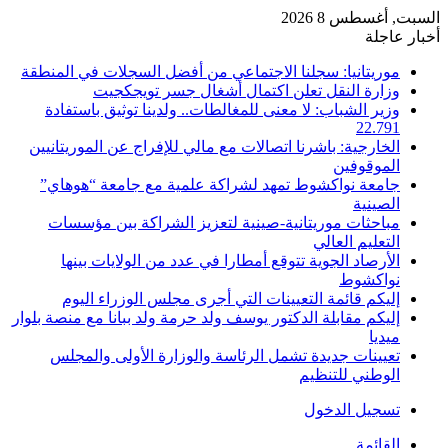
السبت, أغسطس 8 2026
أخبار عاجلة
موريتانيا: سجلنا الاجتماعي من أفضل السجلات في المنطقة
وزارة النقل تعلن اكتمال أشغال جسر تويجكجيت
وزير الشباب: لا معنى للمغالطات.. ولدينا توثيق باستفادة
22.791
الخارجية: باشرنا اتصالات مع مالي للإفراج عن الموريتانيين
الموقوفين
جامعة نواكشوط تمهد لشراكة علمية مع جامعة “هوهاي”
الصينية
مباحثات موريتانية-صينية لتعزيز الشراكة بين مؤسسات
التعليم العالي
الأرصاد الجوية تتوقع أمطارا في عدد من الولايات بينها
نواكشوط
إليكم قائمة التعيينات التي أجرى مجلس الوزراء اليوم
إليكم مقابلة الدكتور يوسف ولد حرمة ولد ببانا مع منصة بلوار
ميديا
تعيينات جديدة تشمل الرئاسة والوزارة الأولى والمجلس
الوطني للتنظيم
تسجيل الدخول
القائمة