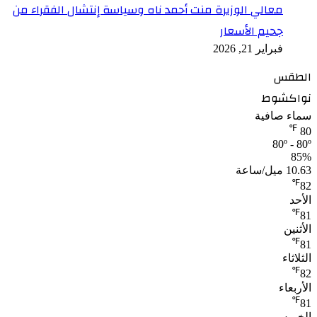
معالي الوزيرة منت أحمد ناه وسياسة إنتشال الفقراء من
جحيم الأسعار
فبراير 21, 2026
الطقس
نواكشوط
سماء صافية
℉
80
80º - 80º
85%
10.63 ميل/ساعة
℉
82
الأحد
℉
81
الأثنين
℉
81
الثلاثاء
℉
82
الأربعاء
℉
81
الخميس