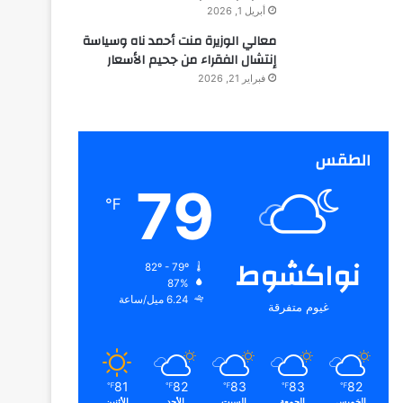
أبريل 1, 2026
معالي الوزيرة منت أحمد ناه وسياسة
إنتشال الفقراء من جحيم الأسعار
فبراير 21, 2026
الطقس
79
℉
نواكشوط
82º - 79º
87%
6.24 ميل/ساعة
غيوم متفرقة
81
82
83
83
82
℉
℉
℉
℉
℉
الخميس
الجمعة
السبت
الأحد
الأثنين