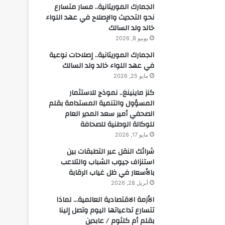
الجمارك الموريتانية.. مسار متسارع
نحو التحديث والإصلاح في عهد اللواء
خالد ولد السالك
يونيو 8, 2026
الجمارك الموريتانية.. إصلاحات نوعية
في عهد اللواء خالد ولد السالك
مايو 25, 2026
كنز ماينينغ.. نموذج للاستثمار
المسؤول والتنمية المستدامة بقلم
الصحفي أمير سعد المدير العام
للوكالة الوطنية للصحافة
مايو 17, 2026
شرائك النقل عبر التطبقات بين
استنزاف جيوب الشباب والتلاعب
بالأسعار في ظل غياب الرقابة
أبريل 28, 2026
الأزمة الاقتصادية العالمية… لماذا
تتسارع تداعياتها اليوم وتصل إلينا
بقلم أم كلثوم / عابدين