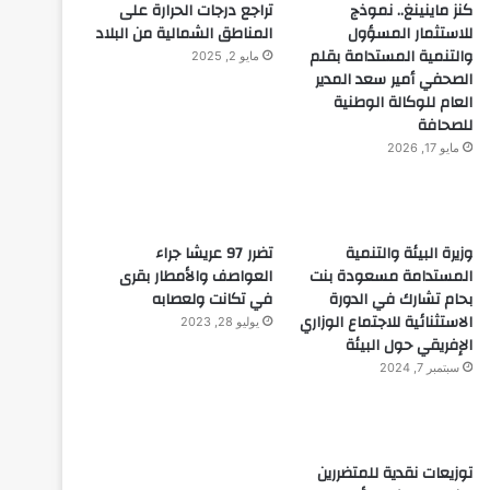
كنز ماينينغ.. نموذج
تراجع درجات الحرارة على
للاستثمار المسؤول
المناطق الشمالية من البلاد
والتنمية المستدامة بقلم
مايو 2, 2025
الصحفي أمير سعد المدير
العام للوكالة الوطنية
للصحافة
مايو 17, 2026
وزيرة البيئة والتنمية
تضرر 97 عريشا جراء
المستدامة مسعودة بنت
العواصف والأمطار بقرى
بحام تشارك في الدورة
في تكانت ولعصابه
الاستثنائية للاجتماع الوزاري
يوليو 28, 2023
الإفريقي حول البيئة
سبتمبر 7, 2024
توزيعات نقدية للمتضررين