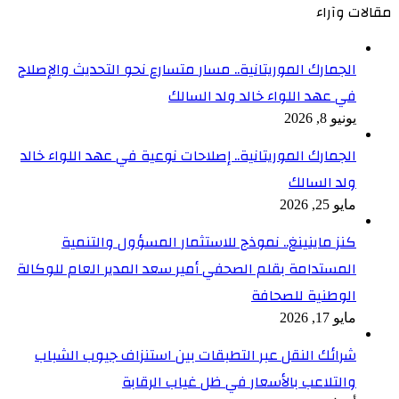
مقالات وآراء
الجمارك الموريتانية.. مسار متسارع نحو التحديث والإصلاح
في عهد اللواء خالد ولد السالك
يونيو 8, 2026
الجمارك الموريتانية.. إصلاحات نوعية في عهد اللواء خالد
ولد السالك
مايو 25, 2026
كنز ماينينغ.. نموذج للاستثمار المسؤول والتنمية
المستدامة بقلم الصحفي أمير سعد المدير العام للوكالة
الوطنية للصحافة
مايو 17, 2026
شرائك النقل عبر التطبقات بين استنزاف جيوب الشباب
والتلاعب بالأسعار في ظل غياب الرقابة