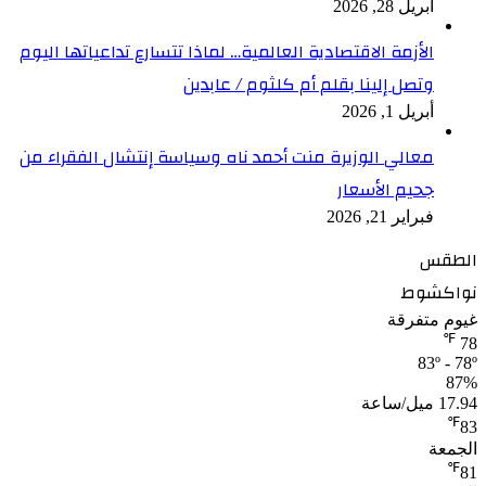
أبريل 28, 2026
الأزمة الاقتصادية العالمية… لماذا تتسارع تداعياتها اليوم
وتصل إلينا بقلم أم كلثوم / عابدين
أبريل 1, 2026
معالي الوزيرة منت أحمد ناه وسياسة إنتشال الفقراء من
جحيم الأسعار
فبراير 21, 2026
الطقس
نواكشوط
غيوم متفرقة
℉
78
83º - 78º
87%
17.94 ميل/ساعة
℉
83
الجمعة
℉
81