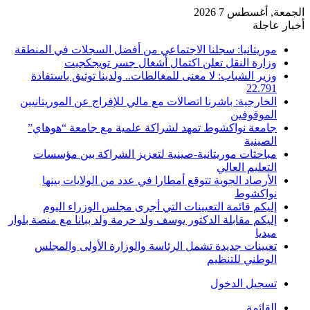
الجمعة, أغسطس 7 2026
أخبار عاجلة
موريتانيا: سجلنا الاجتماعي من أفضل السجلات في المنطقة
وزارة النقل تعلن اكتمال أشغال جسر تويجكجيت
وزير الشباب: لا معنى للمغالطات.. ولدينا توثيق باستفادة
22.791
الخارجية: باشرنا اتصالات مع مالي للإفراج عن الموريتانيين
الموقوفين
جامعة نواكشوط تمهد لشراكة علمية مع جامعة “هوهاي”
الصينية
مباحثات موريتانية-صينية لتعزيز الشراكة بين مؤسسات
التعليم العالي
الأرصاد الجوية تتوقع أمطارا في عدد من الولايات بينها
نواكشوط
إليكم قائمة التعيينات التي أجرى مجلس الوزراء اليوم
إليكم مقابلة الدكتور يوسف ولد حرمة ولد ببانا مع منصة بلوار
ميديا
تعيينات جديدة تشمل الرئاسة والوزارة الأولى والمجلس
الوطني للتنظيم
تسجيل الدخول
القائمة