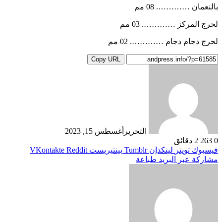
بالنعمان …………. 08 مم
لحرج المركز …………. 03 مم
لحرج دجام دجام …………. 02 مم
Copy URL
التحرير
أغسطس 15, 2023
0
263
2 دقائق
فيسبوك
تويتر
لينكدإن
بينتيريست
مشاركة عبر البريد
طباعة