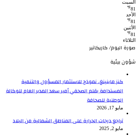
السبت
℉
81
الأحد
℉
81
الأثنين
℉
81
الثلاثاء
صورة اليوم/ كاريكاتير
شؤون بيئية
كنز ماينينغ.. نموذج للاستثمار المسؤول والتنمية
المستدامة بقلم الصحفي أمير سعد المدير العام للوكالة
الوطنية للصحافة
مايو 17, 2026
تراجع درجات الحرارة على المناطق الشمالية من البلاد
مايو 2, 2025