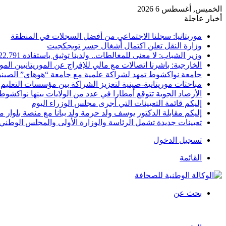
الخميس, أغسطس 6 2026
أخبار عاجلة
موريتانيا: سجلنا الاجتماعي من أفضل السجلات في المنطقة
وزارة النقل تعلن اكتمال أشغال جسر تويجكجيت
وزير الشباب: لا معنى للمغالطات.. ولدينا توثيق باستفادة 22.791
الخارجية: باشرنا اتصالات مع مالي للإفراج عن الموريتانيين الم
جامعة نواكشوط تمهد لشراكة علمية مع جامعة “هوهاي” الصيني
مباحثات موريتانية-صينية لتعزيز الشراكة بين مؤسسات التعليم 
الأرصاد الجوية تتوقع أمطارا في عدد من الولايات بينها نواكشوط
إليكم قائمة التعيينات التي أجرى مجلس الوزراء اليوم
إليكم مقابلة الدكتور يوسف ولد حرمة ولد ببانا مع منصة بلوار مي
تعيينات جديدة تشمل الرئاسة والوزارة الأولى والمجلس الوطني 
تسجيل الدخول
القائمة
بحث عن