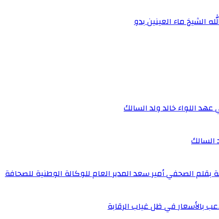
ه الشيخ ماء العينين بدو
 عهد اللواء خالد ولد السالك
د السالك
ة بقلم الصحفي أمير سعد المدير العام للوكالة الوطنية للصحافة
عب بالأسعار في ظل غياب الرقابة