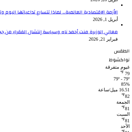
الأزمة الاقتصادية العالمية… لماذا تتسارع تداعياتها اليوم وت
أبريل 1, 2026
معالي الوزيرة منت أحمد ناه وسياسة إنتشال الفقراء من جح
فبراير 21, 2026
الطقس
نواكشوط
غيوم متفرقة
℉
79
79º - 79º
85%
16.51 ميل/ساعة
℉
82
الجمعة
℉
81
السبت
℉
81
الأحد
℉