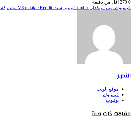
0
270
أقل من دقيقة
فيسبوك
تويتر
لينكدإن
بينتيريست
مشاركة ع
التحرير
موقع الويب
فيسبوك
يوتيوب
مقالات ذات صلة