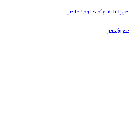
صل إلينا بقلم أم كلثوم / عابدين
يم الأسعار