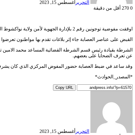
التحرير
أغسطس 15, 2023
0
270
أقل من دقيقة
اوقفت مفوضية توجونين رقم 2 بلإدارة الجهوية لأمن ولاية نواكشوط الشمالية عصابة نفذت مجموعة عمليات سطو وسلب متفاوته في الشارع العام خلال الأسابع الماضية في أحياء مختلفة .
القبض على عناصر العصابة جاء إثر بلاغات تقدم بها مواطنون تعرضوا
الشرطة بقيادة رئيس قسم الشرطة القضائية المساعد محمد الامين ت
عن تعرف الضحايا على بعضهم.
وقد ساعد في ضبط العصابة حضور المفوض المركزي الذي كان يشرف 
*المصدر_الحوادث*
Copy URL
التحرير
أغسطس 15, 2023