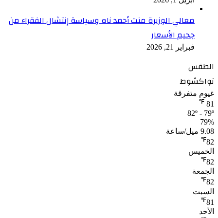
معالي الوزيرة منت أحمد ناه وسياسة إنتشال الفقراء من
جحيم الأسعار
فبراير 21, 2026
الطقس
نواكشوط
غيوم متفرقة
℉
81
82º - 79º
79%
9.08 ميل/ساعة
℉
82
الخميس
℉
82
الجمعة
℉
82
السبت
℉
81
الأحد