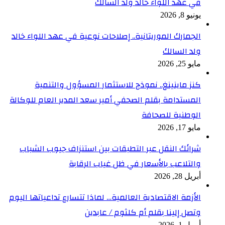
في عهد اللواء خالد ولد السالك
يونيو 8, 2026
الجمارك الموريتانية.. إصلاحات نوعية في عهد اللواء خالد
ولد السالك
مايو 25, 2026
كنز ماينينغ.. نموذج للاستثمار المسؤول والتنمية
المستدامة بقلم الصحفي أمير سعد المدير العام للوكالة
الوطنية للصحافة
مايو 17, 2026
شرائك النقل عبر التطبقات بين استنزاف جيوب الشباب
والتلاعب بالأسعار في ظل غياب الرقابة
أبريل 28, 2026
الأزمة الاقتصادية العالمية… لماذا تتسارع تداعياتها اليوم
وتصل إلينا بقلم أم كلثوم / عابدين
أبريل 1, 2026