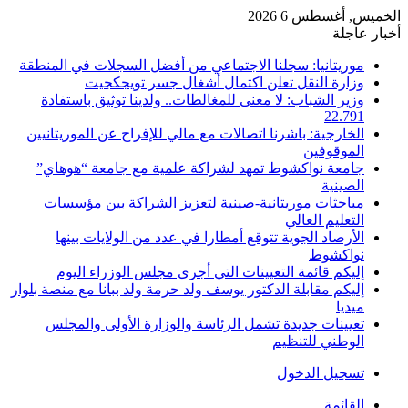
الخميس, أغسطس 6 2026
أخبار عاجلة
موريتانيا: سجلنا الاجتماعي من أفضل السجلات في المنطقة
وزارة النقل تعلن اكتمال أشغال جسر تويجكجيت
وزير الشباب: لا معنى للمغالطات.. ولدينا توثيق باستفادة
22.791
الخارجية: باشرنا اتصالات مع مالي للإفراج عن الموريتانيين
الموقوفين
جامعة نواكشوط تمهد لشراكة علمية مع جامعة “هوهاي”
الصينية
مباحثات موريتانية-صينية لتعزيز الشراكة بين مؤسسات
التعليم العالي
الأرصاد الجوية تتوقع أمطارا في عدد من الولايات بينها
نواكشوط
إليكم قائمة التعيينات التي أجرى مجلس الوزراء اليوم
إليكم مقابلة الدكتور يوسف ولد حرمة ولد ببانا مع منصة بلوار
ميديا
تعيينات جديدة تشمل الرئاسة والوزارة الأولى والمجلس
الوطني للتنظيم
تسجيل الدخول
القائمة