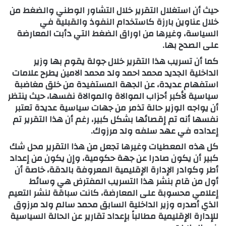
حيث أن استغلال التقرير خلال التشاور الوطني والضغط من
خلال عناوين بارزة كاستخدام النفوذ والقبلية في
السياسة، وغيرها من اوراق الضغط التي دأبت المعارضة
على الصدح بها.
كما أن تسريب هذا التقرير خلال جولة يقوم بها وزير
الداخلية الجديد محمد احمد ولد محمد الامين يطرح علامات
استفهام عديدة، عن الجهة المستفيدة من خلق مغاضبة
سياسية لأكبر أحزاب الموالاة والموالاة نفسها، حيث ينتظر
أن يواجه الوزير حالة تذمر من جهات سياسية عديدة تعتبر
نفسها أنه تم إقصائها بشكل كبير، رغم أن هذا التقرير تم
إعداده في عهد سلفه ولد مرزوك.
كل هذه المعطيات وغيرها تجعل من هذا التقرير محل شك
كبير أن يكون صادرا عن جهة حكومية، وإن يكون من إعداد
أطر وكوادر الإدارة الإقليمية المعروفة بالدقة، خاصة أن
أول من قام بنشر هذا التسريب المفترض هي وسائط
إعلامي محسوبة على المعارضة، كانت سباقة لنشر التعيم
الذي أصدره وزير الداخلية السابق محمد سالم ولد مرزوق
للإدارة الإقليمية مطالباً بإعداد تقارير عن الحالة السياسية