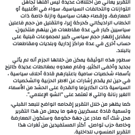
التقرير يعاني من اختلالات عديدة ليس أقلها تجاهل
التوازنات والتحالفات السياسية، سواء في الأغلبية أو
المعارضة، وإقصاء جهات سياسية وازنة خاصة ذات
الخطاب الراديكالي كحركة إيرا، والتقليل من حجم فاعلين
سياسيين كبار في عدة مقاطعات من بينهم منتخبون،
بمقابل إظهار حجم سياسي كبير لمجموعات قبلية على
حساب أخرى في عدة مراكز إدارية وبلديات ومقاطعات
بالبلاد.
سطور هذه الوثيقة يمكن من خلالها الجزم أنه لم يأتي
بجديد وأخفى الكثير، وقام معدوه بمغالطات عديدة كالزج
بأسماء شخصيات سامية باعتبارهم قادة أحلاف سياسية ،
في حين لم يقدم إشارات عن الاطر الحزبية والشخصيات
السياسية ذات الكاريزما والقدرة على الحشد من الأسماء
االغير رنانة والتي لا تعتمد على “الشو الإعلامي”.
كما يظهر من خلال التقرير إقحامه الواضح للبعد القبلي،
وتسمية قادة عسكريين وهو ما يجعل من هذا التقرير
محل شك أنه صادر عن جهة حكومة وستكون المعارضة
وخاصة حزب تواصل، أكثر المستفيدين من ثغرات هذا
التقرير المنسوب للداخلية.