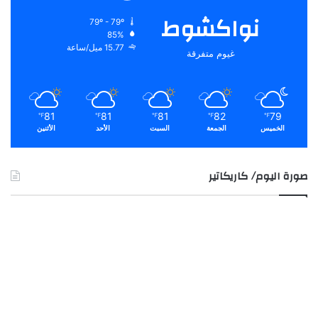
نواكشوط
79º - 79º
85%
15.77 ميل/ساعة
غيوم متفرقة
81
81
81
82
79
℉
℉
℉
℉
℉
الخميس
الجمعة
السبت
الأحد
الأثنين
صورة اليوم/ كاريكاتير