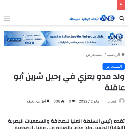
بحث
الق
عن
الرئيسية
/
المستعرض
المستعرض
ولد مدو يعزي في رحيل شرين أبو
عاقلة
التحرير
مايو 12, 2022
0
338
أقل من دقيقة
تقدم رئيس السلطة العليا للصحافة والسمعيات البصرية
(الهابا) الحسين ولد مدو، بالتعزية في مقتل الصحفية