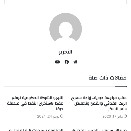
التحرير
يوتيوب
موقع
فيسبوك
مقالات ذات صلة
الويب
عقب مراجعة دورية.. زيادة سعري
النيجر: الشركة الحكومية توقع
الزيت الغذائي والقمح وتخفيض
عقدا لاستخراج النفط في منطقة
سعر السكر
ديفا
مايو 17, 2026
يونيو 24, 2024
ضابطان سابقان بالجيش الموريتاني
الحكومة تستحدث آلية للتدخل في