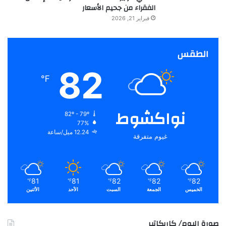
الفقراء من جحيم الأسعار
فبراير 21, 2026
الطقس
82
℉
نواكشوط
82º - 79º
77%
12.24 ميل/ساعة
غيوم متفرقة
81
81
82
82
82
℉
℉
℉
℉
℉
الخميس
الجمعة
السبت
الأحد
الأثنين
صورة اليوم/ كاريكاتير