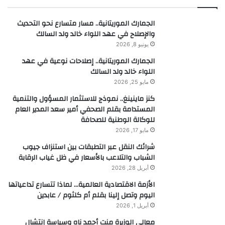
الجمارك الموريتانية.. مسار متسارع نحو التحديث
والإصلاح في عهد اللواء خالد ولد السالك
يونيو 8, 2026
الجمارك الموريتانية.. إصلاحات نوعية في عهد
اللواء خالد ولد السالك
مايو 25, 2026
كنز ماينينغ.. نموذج للاستثمار المسؤول والتنمية
المستدامة بقلم الصحفي أمير سعد المدير العام
للوكالة الوطنية للصحافة
مايو 17, 2026
شرائك النقل عبر التطبقات بين استنزاف جيوب
الشباب والتلاعب بالأسعار في ظل غياب الرقابة
أبريل 28, 2026
الأزمة الاقتصادية العالمية… لماذا تتسارع تداعياتها
اليوم وتصل إلينا بقلم أم كلثوم / عابدين
أبريل 1, 2026
معالي الوزيرة منت أحمد ناه وسياسة إنتشال