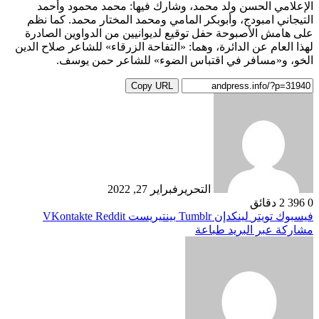
الإعلامي الحسن ولد محمد، وشارك فيها: محمد محمود وأحمد
التيجاني امبودج، وأبوبكر المامي ومحمد المختار محمد. كما نظم
على هامش الأصبوحة حفل توقيع لديوانيين من الدواوين الصادرة
لهذا العام عن الدائرة، وهما: «التفاحة الزرقاء» للشاعر صلاح الدين
الخو، و«مسافر في اقتباس الضوء» للشاعر حمن يوسف.
Copy URL
التحرير
فبراير 27, 2022
0
396
2 دقائق
فيسبوك
تويتر
لينكدإن
بينتيريست
مشاركة عبر البريد
طباعة