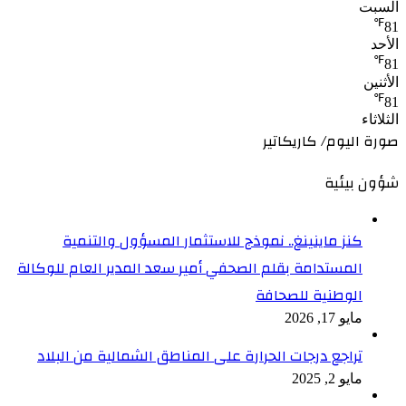
السبت
℉
81
الأحد
℉
81
الأثنين
℉
81
الثلاثاء
صورة اليوم/ كاريكاتير
شؤون بيئية
كنز ماينينغ.. نموذج للاستثمار المسؤول والتنمية
المستدامة بقلم الصحفي أمير سعد المدير العام للوكالة
الوطنية للصحافة
مايو 17, 2026
تراجع درجات الحرارة على المناطق الشمالية من البلاد
مايو 2, 2025