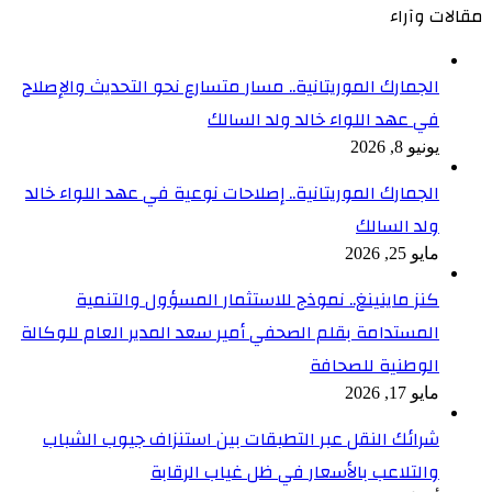
مقالات وآراء
الجمارك الموريتانية.. مسار متسارع نحو التحديث والإصلاح
في عهد اللواء خالد ولد السالك
يونيو 8, 2026
الجمارك الموريتانية.. إصلاحات نوعية في عهد اللواء خالد
ولد السالك
مايو 25, 2026
كنز ماينينغ.. نموذج للاستثمار المسؤول والتنمية
المستدامة بقلم الصحفي أمير سعد المدير العام للوكالة
الوطنية للصحافة
مايو 17, 2026
شرائك النقل عبر التطبقات بين استنزاف جيوب الشباب
والتلاعب بالأسعار في ظل غياب الرقابة