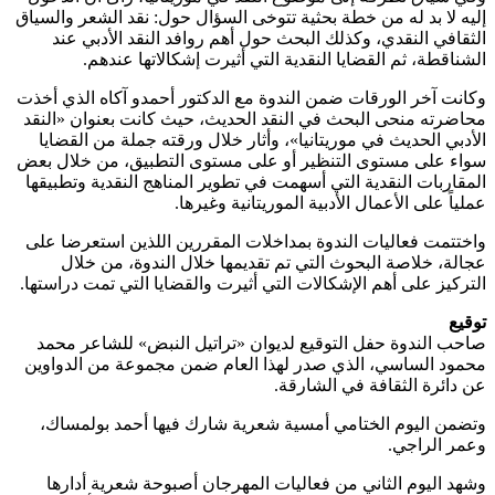
إليه لا بد له من خطة بحثية تتوخى السؤال حول: نقد الشعر والسياق
الثقافي النقدي، وكذلك البحث حول أهم روافد النقد الأدبي عند
الشناقطة، ثم القضايا النقدية التي أثيرت إشكالاتها عندهم.
وكانت آخر الورقات ضمن الندوة مع الدكتور أحمدو آكاه الذي أخذت
محاضرته منحى البحث في النقد الحديث، حيث كانت بعنوان «النقد
الأدبي الحديث في موريتانيا»، وأثار خلال ورقته جملة من القضايا
سواء على مستوى التنظير أو على مستوى التطبيق، من خلال بعض
المقاربات النقدية التي أسهمت في تطوير المناهج النقدية وتطبيقها
عملياً على الأعمال الأدبية الموريتانية وغيرها.
واختتمت فعاليات الندوة بمداخلات المقررين اللذين استعرضا على
عجالة، خلاصة البحوث التي تم تقديمها خلال الندوة، من خلال
التركيز على أهم الإشكالات التي أثيرت والقضايا التي تمت دراستها.
توقيع
صاحب الندوة حفل التوقيع لديوان «تراتيل النبض» للشاعر محمد
محمود الساسي، الذي صدر لهذا العام ضمن مجموعة من الدواوين
عن دائرة الثقافة في الشارقة.
وتضمن اليوم الختامي أمسية شعرية شارك فيها أحمد بولمساك،
وعمر الراجي.
وشهد اليوم الثاني من فعاليات المهرجان أصبوحة شعرية أدارها