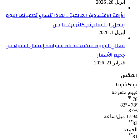
أبريل 28, 2026
الأزمة الاقتصادية العالمية… لماذا تتسارع تداعياتها اليوم
وتصل إلينا بقلم أم كلثوم / عابدين
أبريل 1, 2026
معالي الوزيرة منت أحمد ناه وسياسة إنتشال الفقراء من
جحيم الأسعار
فبراير 21, 2026
الطقس
نواكشوط
غيوم متفرقة
℉
78
83º - 78º
87%
17.94 ميل/ساعة
℉
83
الجمعة
℉
81