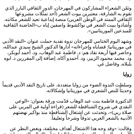
وثمّن الشعراء المشاركون في المهرجان، الدور الثقافي البارز الذي
تقوم به الشارقة، معتبرين بيوت الشعر (أحد تمثّلات مشروعها
الثقافي الممتد في الوطن العربي) منصة إبداعية تعيد للشعر مكانته.
وأشادوا ببيت الشعر في نواكشوط واصفين إياه ب«الحاضنة الثقافية
للمبدعين الموريتانيين».
وشهد اليوم الختامي للمهرجان ندوة نقدية حملت عنوان «النقد الأدبي
في موريتانيا: قضاياه وإجراءاته» أدارها الدكتور الشيخ سيدي عبدالله،
وحاضر فيها أربعة نقاد هم: د. فاطمة عبد الوهاب، ود. أحمد أبوبكر،
ود. محمد محمود الزبير، ود. أحمدو آكاه، إضافة إلى المقررين د. ابوه
بلبلاه، وفاضل غي.
زوايا
وسلطت الندوة الضوء من زوايا متعددة، على تاريخ النقد الأدبي قديماً
وحديثاً للنص الشعري في موريتانيا وإشكالاته.
الدكتورة فاطمة بنت عبد الوهاب قدّمت ورقة بعنوان: «الوعي
النقدي في شروح الشناقطة للشعر (قراءة أولية في المربي على
صلاة ربي)»، وتحدثت عن اشتغال الشناقطة منذ بواكير نهضتهم
الأدبية بالشعر العربي تذوقاً وشرحاً وتعليقاً.
وقالت: «وقد وجه هذا الاشتغال أهداف مختلفة، وبغض النظر عن