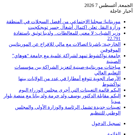
الجمعة, أغسطس 7 2026
أخبار عاجلة
موريتانيا: سجلنا الاجتماعي من أفضل السجلات في المنطقة
وزارة النقل تعلن اكتمال أشغال جسر تويجكجيت
وزير الشباب: لا معنى للمغالطات.. ولدينا توثيق باستفادة
22.791
الخارجية: باشرنا اتصالات مع مالي للإفراج عن الموريتانيين
الموقوفين
جامعة نواكشوط تمهد لشراكة علمية مع جامعة “هوهاي”
الصينية
مباحثات موريتانية-صينية لتعزيز الشراكة بين مؤسسات
التعليم العالي
الأرصاد الجوية تتوقع أمطارا في عدد من الولايات بينها
نواكشوط
إليكم قائمة التعيينات التي أجرى مجلس الوزراء اليوم
إليكم مقابلة الدكتور يوسف ولد حرمة ولد ببانا مع منصة بلوار
ميديا
تعيينات جديدة تشمل الرئاسة والوزارة الأولى والمجلس
الوطني للتنظيم
تسجيل الدخول
القائمة