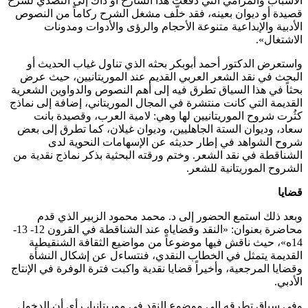
الأسباب والمرامي التي دفعت هذا الشارح أو ذاك إلى التصدي لشرح
قصيدة أو ديوان بعينه، فقد خلّف مشغل الشرح ركاماً من النصوص
الأدبية والإبداعية متنوعة الأحجام والرؤى والأدوات ومدونات
الاشتغال».
واستعرض الدكتور أحمد أبوبكر بحثه الذي تناول غياب الحديث أو
البحث في نقد الشعر العربي القديم عند الموريتانيين، حيث عرض
بحثاً في هذا السياق تطرق فيه إلى أهم النصوص والدواوين الشعرية
القديمة التي كانت منتشرة في المجال الموريتاني، إضافة إلى نماذج
كثُرت شروح الموريتانيين لها وهي: لامية العرب، وقصيدة بانت
سعاد، وديوان الستة الجاهليين، وديوان غيلان، كما تطرق إلى بعض
شروح الشواهد في إطار حديثه عن الإسهامات النحوية لدى
الشناقطة في نقد الشعر. وختم ورقته البحثية بذكر نماذج نقدية من
الشروح الموريتانية للشعر.
قضايا
وبعد ذلك استمع الحضور إلى د. محمد محمود الزبير الذي قدم
محاضرة بعنوان: «النقد وقضاياه عند الشناقطة في القرون 12- 13-
14ه»، حيث ناقش فيها موضوعاً من مواضيع الثقافة الشنقيطية
القديمة يتمثل في الخطاب النقدي، فنتساءل عن إشكال النشأة
وقضايا المرجعية، وأخيراً قضايا نقدية واكبت فترة الوفرة في الإنتاج
الأدبي.
وفي سياق تطرقه إلى موضوع النقد في موريتانيا، رأى أن الدخول