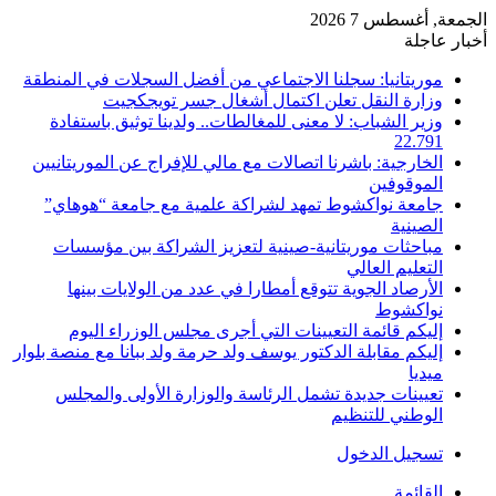
الجمعة, أغسطس 7 2026
أخبار عاجلة
موريتانيا: سجلنا الاجتماعي من أفضل السجلات في المنطقة
وزارة النقل تعلن اكتمال أشغال جسر تويجكجيت
وزير الشباب: لا معنى للمغالطات.. ولدينا توثيق باستفادة
22.791
الخارجية: باشرنا اتصالات مع مالي للإفراج عن الموريتانيين
الموقوفين
جامعة نواكشوط تمهد لشراكة علمية مع جامعة “هوهاي”
الصينية
مباحثات موريتانية-صينية لتعزيز الشراكة بين مؤسسات
التعليم العالي
الأرصاد الجوية تتوقع أمطارا في عدد من الولايات بينها
نواكشوط
إليكم قائمة التعيينات التي أجرى مجلس الوزراء اليوم
إليكم مقابلة الدكتور يوسف ولد حرمة ولد ببانا مع منصة بلوار
ميديا
تعيينات جديدة تشمل الرئاسة والوزارة الأولى والمجلس
الوطني للتنظيم
تسجيل الدخول
القائمة