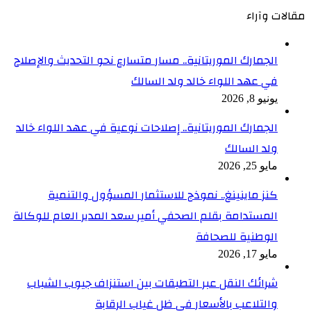
مقالات وآراء
الجمارك الموريتانية.. مسار متسارع نحو التحديث والإصلاح
في عهد اللواء خالد ولد السالك
يونيو 8, 2026
الجمارك الموريتانية.. إصلاحات نوعية في عهد اللواء خالد
ولد السالك
مايو 25, 2026
كنز ماينينغ.. نموذج للاستثمار المسؤول والتنمية
المستدامة بقلم الصحفي أمير سعد المدير العام للوكالة
الوطنية للصحافة
مايو 17, 2026
شرائك النقل عبر التطبقات بين استنزاف جيوب الشباب
والتلاعب بالأسعار في ظل غياب الرقابة