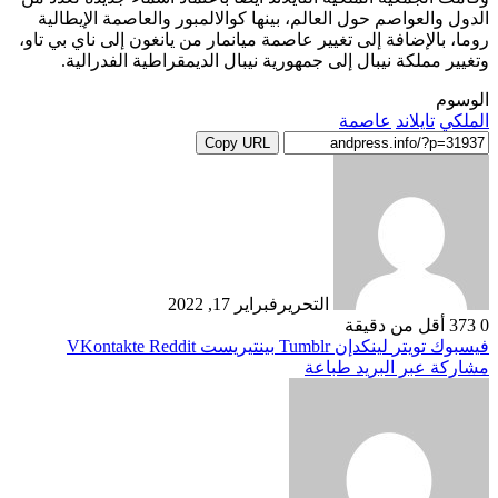
الدول والعواصم حول العالم، بينها كوالالمبور والعاصمة الإيطالية
روما، بالإضافة إلى تغيير عاصمة ميانمار من يانغون إلى ناي بي تاو،
وتغيير مملكة نيبال إلى جمهورية نيبال الديمقراطية الفدرالية.
الوسوم
الملكي
تايلاند
عاصمة
Copy URL
التحرير
فبراير 17, 2022
0
373
أقل من دقيقة
فيسبوك
تويتر
لينكدإن
بينتيريست
مشاركة عبر البريد
طباعة