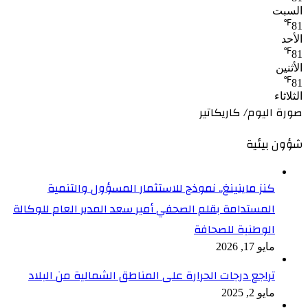
السبت
℉
81
الأحد
℉
81
الأثنين
℉
81
الثلاثاء
صورة اليوم/ كاريكاتير
شؤون بيئية
كنز ماينينغ.. نموذج للاستثمار المسؤول والتنمية
المستدامة بقلم الصحفي أمير سعد المدير العام للوكالة
الوطنية للصحافة
مايو 17, 2026
تراجع درجات الحرارة على المناطق الشمالية من البلاد
مايو 2, 2025