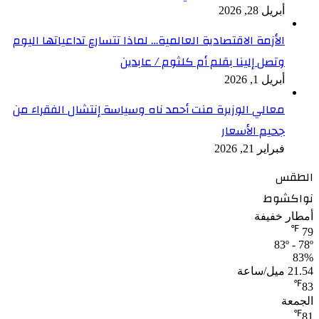
أبريل 28, 2026
الأزمة الاقتصادية العالمية… لماذا تتسارع تداعياتها اليوم
وتصل إلينا بقلم أم كلثوم / عابدين
أبريل 1, 2026
معالي الوزيرة منت أحمد ناه وسياسة إنتشال الفقراء من
جحيم الأسعار
فبراير 21, 2026
الطقس
نواكشوط
أمطار خفيفة
℉
79
83º - 78º
83%
21.54 ميل/ساعة
℉
83
الجمعة
℉
81