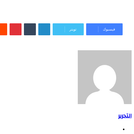
لينكدإن
بينتيريست
فيسبوك
تويتر
التحرير
موقع