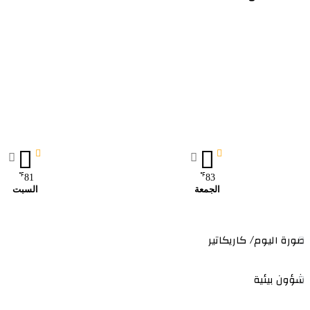
℉
℉
81
83
الجمعة
السبت
صورة اليوم/ كاريكاتير
شؤون بيئية