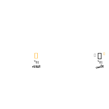
℉
℉
81
81
الأثنين
الثلاثاء