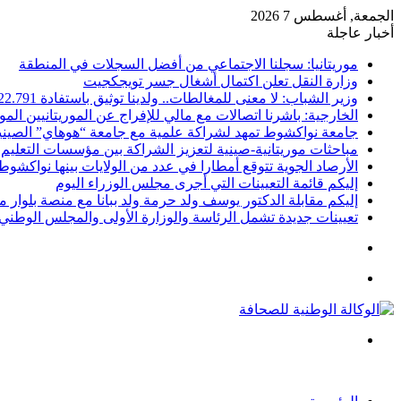
الجمعة, أغسطس 7 2026
أخبار عاجلة
موريتانيا: سجلنا الاجتماعي من أفضل السجلات في المنطقة
وزارة النقل تعلن اكتمال أشغال جسر تويجكجيت
وزير الشباب: لا معنى للمغالطات.. ولدينا توثيق باستفادة 22.791
الخارجية: باشرنا اتصالات مع مالي للإفراج عن الموريتانيين الم
جامعة نواكشوط تمهد لشراكة علمية مع جامعة “هوهاي” الصيني
مباحثات موريتانية-صينية لتعزيز الشراكة بين مؤسسات التعليم 
الأرصاد الجوية تتوقع أمطارا في عدد من الولايات بينها نواكشوط
إليكم قائمة التعيينات التي أجرى مجلس الوزراء اليوم
إليكم مقابلة الدكتور يوسف ولد حرمة ولد ببانا مع منصة بلوار مي
تعيينات جديدة تشمل الرئاسة والوزارة الأولى والمجلس الوطني 
تسجيل
الدخول
القائمة
بحث
عن