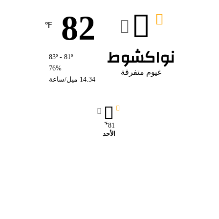
82
℉
نواكشوط
83º - 81º
76%
غيوم متفرقة
14.34 ميل/ساعة
℉
81
الأحد