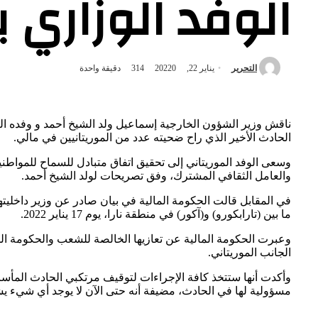
الوفد الوزاري ب
التحرير
يناير 22, 2022
0
314
دقيقة واحدة
ناقش وزير الشؤون الخارجية إسماعيل ولد الشيخ أحمد و وفده الي
الحادث الأخير الذي راح ضحيته عدد من الموريتانيين في مالي.
وسعى الوفد الموريتاني إلى تحقيق اتفاق متبادل للسماح للمواط
والعامل الثقافي المشترك، وفق تصريحات لولد الشيخ أحمد.
في المقابل قالت الحكومة المالية في بيان صادر عن وزير داخليته
ما بين (تارابكورو) و(آكور) في منطقة نارا، يوم 17 يناير 2022.
وعبرت الحكومة المالية عن تعازيها الخالصة للشعب والحكومة الم
الجانب الموريتاني.
وأكدت أنها ستتخذ كافة الإجراءات لتوقيف مرتكبي الحادث المأساوي
مسؤولية لها في الحادث، مضيفة أنه حتى الآن لا يوجد أي شيء يش