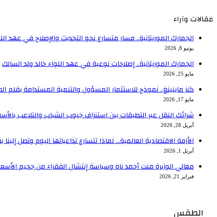
مقالات وآراء
الجمارك الموريتانية.. مسار متسارع نحو التحديث والإصلاح في عهد اللو
يونيو 8, 2026
الجمارك الموريتانية.. إصلاحات نوعية في عهد اللواء خالد ولد السالك
مايو 25, 2026
كنز ماينينغ.. نموذج للاستثمار المسؤول والتنمية المستدامة بقلم ال
مايو 17, 2026
شرائك النقل عبر التطبقات بين استنزاف جيوب الشباب والتلاعب بالأسع
أبريل 28, 2026
الأزمة الاقتصادية العالمية… لماذا تتسارع تداعياتها اليوم وتصل إلينا 
أبريل 1, 2026
معالي الوزيرة منت أحمد ناه وسياسة إنتشال الفقراء من جحيم الأسعا
فبراير 21, 2026
الطقس