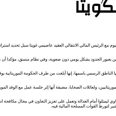
گويتا
وم مع الرئيس المالي الانتقالي العقيد عاصيمي غويتا سبل تحديد استرا
نين بعبور الحدود بشكل يومي دون صعوبة، وفي نظام منسق، مؤكدا أن م
ا الناطق الرسمي باسمها، إنها أبلغت من طرف الحكومة الموريتانية بو
وريتانيين، ولعائلات الضحايا، مضيفة أنها إثر جلسة عمل مع الوفد ا
 ليمثلوا أمام العدالة وتعمل على تعزيز التعاون في مجال مكافحة انعدا
ير لتورط القوات المسلحة المالية فيه.