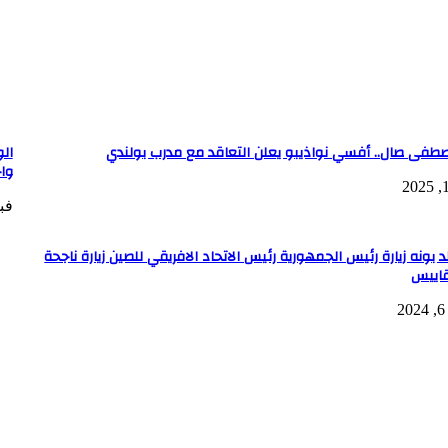
صطفى صال.. أفسي نواذيبو يعلن التعاقد مع مدرب بولندي
ال
وا
فبراي
لد بونه زيارة رئيس الجمهورية رئيس الاتحاد الافريقي للصين زيارة ناجحة
قاييس