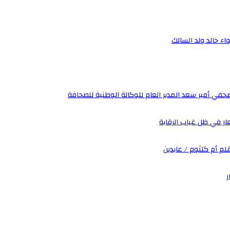
اء خالد ولد السالك
صحفي أمير سعد المدير العام للوكالة الوطنية للصحافة
ار في ظل غياب الرقابة
بقلم أم كلثوم / عابدين
ر