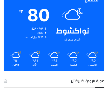
الطقس
80
℉
نواكشوط
82º - 79º
86%
9.71 ميل/ساعة
غيوم متفرقة
81
81
81
82
82
℉
℉
℉
℉
℉
الخميس
الجمعة
السبت
الأحد
الأثنين
صورة اليوم/ كاريكاتير