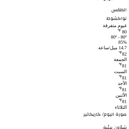
الطقس
نواكشوط
غيوم متفرقة
℉
80
80º - 80º
85%
14.7 ميل/ساعة
℉
82
الجمعة
℉
81
السبت
℉
81
الأحد
℉
81
الأثنين
℉
81
الثلاثاء
صورة اليوم/ كاريكاتير
شؤون بيئية