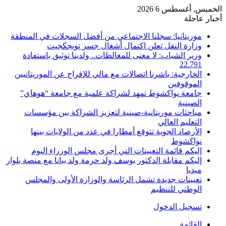
الخميس, أغسطس 6 2026
أخبار عاجلة
موريتانيا: سجلنا الاجتماعي من أفضل السجلات في المنطقة
وزارة النقل تعلن اكتمال أشغال جسر تويجكجيت
وزير الشباب: لا معنى للمغالطات.. ولدينا توثيق باستفادة
22.791
الخارجية: باشرنا اتصالات مع مالي للإفراج عن الموريتانيين
الموقوفين
جامعة نواكشوط تمهد لشراكة علمية مع جامعة “هوهاي”
الصينية
مباحثات موريتانية-صينية لتعزيز الشراكة بين مؤسسات
التعليم العالي
الأرصاد الجوية تتوقع أمطارا في عدد من الولايات بينها
نواكشوط
إليكم قائمة التعيينات التي أجرى مجلس الوزراء اليوم
إليكم مقابلة الدكتور يوسف ولد حرمة ولد ببانا مع منصة بلوار
ميديا
تعيينات جديدة تشمل الرئاسة والوزارة الأولى والمجلس
الوطني للتنظيم
تسجيل الدخول
القائمة