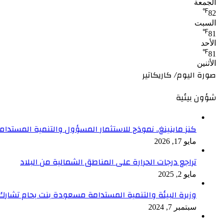
الجمعة
℉
82
السبت
℉
81
الأحد
℉
81
الأثنين
صورة اليوم/ كاريكاتير
شؤون بيئية
كنز ماينينغ.. نموذج للاستثمار المسؤول والتنمية المستدام
مايو 17, 2026
تراجع درجات الحرارة على المناطق الشمالية من البلاد
مايو 2, 2025
وزيرة البيئة والتنمية المستدامة مسعودة بنت بحام تشارك في
سبتمبر 7, 2024