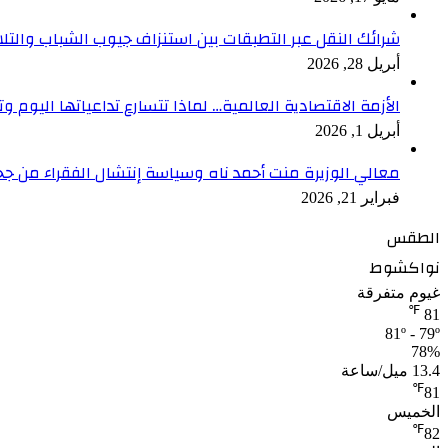
شرائك النقل عبر التطبقات بين استنزاف جيوب الشباب والتلا
أبريل 28, 2026
الأزمة الاقتصادية العالمية… لماذا تتسارع تداعياتها اليوم وت
أبريل 1, 2026
معالي الوزيرة منت أحمد ناه وسياسة إنتشال الفقراء من جح
فبراير 21, 2026
الطقس
نواكشوط
غيوم متفرقة
℉
81
81º - 79º
78%
13.4 ميل/ساعة
℉
81
الخميس
℉
82