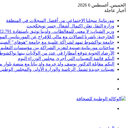
الخميس, أغسطس 6 2026
أخبار عاجلة
موريتانيا: سجلنا الاجتماعي من أفضل السجلات في المنطقة
وزارة النقل تعلن اكتمال أشغال جسر تويجكجيت
وزير الشباب: لا معنى للمغالطات.. ولدينا توثيق باستفادة 22.791
الخارجية: باشرنا اتصالات مع مالي للإفراج عن الموريتانيين الم
جامعة نواكشوط تمهد لشراكة علمية مع جامعة “هوهاي” الصيني
مباحثات موريتانية-صينية لتعزيز الشراكة بين مؤسسات التعليم 
الأرصاد الجوية تتوقع أمطارا في عدد من الولايات بينها نواكشوط
إليكم قائمة التعيينات التي أجرى مجلس الوزراء اليوم
إليكم مقابلة الدكتور يوسف ولد حرمة ولد ببانا مع منصة بلوار مي
تعيينات جديدة تشمل الرئاسة والوزارة الأولى والمجلس الوطني 
تسجيل
الدخول
القائمة
بحث
عن