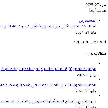
مايو 27, 2025
شاهد أيضاً
إغلاق
المستعرض
فعاليات” اليوم الثاني من برلمان الأطفال “بصوت الاطفال نبني ب
مايو 29, 2024
تابعنا على فيسبوك
مقالات وآراء
الجمارك الموريتانية.. مسار متسارع نحو التحديث والإصلاح في
يونيو 8, 2026
الجمارك الموريتانية.. إصلاحات نوعية في عهد اللواء خالد ول
مايو 25, 2026
كنز ماينينغ.. نموذج للاستثمار المسؤول والتنمية المستدام
مايو 17, 2026