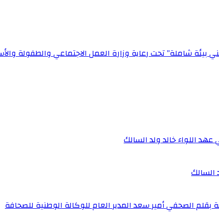
يئة شاملة” تحت رعاية وزارة العمل الاجتماعي والطفولة والأسرة بالتعاو
 عهد اللواء خالد ولد السالك
د السالك
ة بقلم الصحفي أمير سعد المدير العام للوكالة الوطنية للصحافة