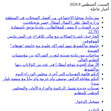
السبت, أغسطس 8 2026
أخبار عاجلة
موريتانيا: سجلنا الاجتماعي من أفضل السجلات في المنطقة
وزارة النقل تعلن اكتمال أشغال جسر تويجكجيت
وزير الشباب: لا معنى للمغالطات.. ولدينا توثيق باستفادة
22.791
الخارجية: باشرنا اتصالات مع مالي للإفراج عن الموريتانيين
الموقوفين
جامعة نواكشوط تمهد لشراكة علمية مع جامعة “هوهاي”
الصينية
مباحثات موريتانية-صينية لتعزيز الشراكة بين مؤسسات
التعليم العالي
الأرصاد الجوية تتوقع أمطارا في عدد من الولايات بينها
نواكشوط
إليكم قائمة التعيينات التي أجرى مجلس الوزراء اليوم
إليكم مقابلة الدكتور يوسف ولد حرمة ولد ببانا مع منصة بلوار
ميديا
تعيينات جديدة تشمل الرئاسة والوزارة الأولى والمجلس
الوطني للتنظيم
تسجيل الدخول
القائمة