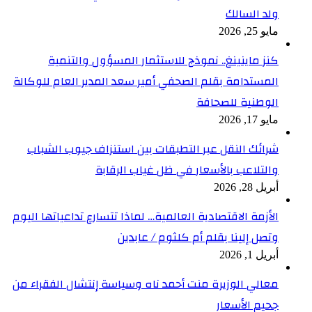
ولد السالك
مايو 25, 2026
كنز ماينينغ.. نموذج للاستثمار المسؤول والتنمية
المستدامة بقلم الصحفي أمير سعد المدير العام للوكالة
الوطنية للصحافة
مايو 17, 2026
شرائك النقل عبر التطبقات بين استنزاف جيوب الشباب
والتلاعب بالأسعار في ظل غياب الرقابة
أبريل 28, 2026
الأزمة الاقتصادية العالمية… لماذا تتسارع تداعياتها اليوم
وتصل إلينا بقلم أم كلثوم / عابدين
أبريل 1, 2026
معالي الوزيرة منت أحمد ناه وسياسة إنتشال الفقراء من
جحيم الأسعار