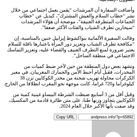
وأضافت السفارة أن المرشدات “يقمن بعمل اجتماعي من خلال
نشر “خطاب السلام والعيش المشترك”، كبديل عن “خطاب
الجماعات المتطرفة العنيفة”، موضحة أن هؤلاء المرشدات
“سيحاربن تطرف الشباب والفئات الأكثر ضعفا”.
وقالت السفيرة الألمانية بنواكشوط إيزابيل حنين بالمناسبة، إن
“مكافحة تطرف الشباب وتعزيز دور المرأة باعتبارها ناقلة للسلام
يعتبر ضرورة لمنع التطرف العنيف والقضاء عليه، وتعزيز التماسك
الاجتماعي في منطقة الساحل”.
وتشهد بعض دول المنطقة من حين لآخر ضبط كميات من
المخدرات، فقبل أيام أحبط الأمن والجمارك المغربيان، في معبر
الكركرات محاولة تهريب شحنة من مخدر الكوكايين تزن 38
كيلوغراما و720 غراما، كانت موجهة نحو المغرب انطلاقا من الخارج.
وقبل أقل من 3 أسابيع ضبطت الشرطة البيساو غينية كمية من
الكوكايين يتجاوز وزنها طنا، على متن طائرة قادمة من المكسيك،
وقد صفت بأنها الأكبر خلال العام 2024.
Copy URL