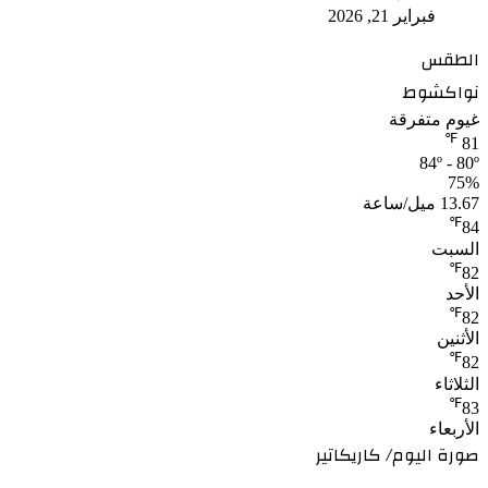
فبراير 21, 2026
الطقس
نواكشوط
غيوم متفرقة
℉
81
84º - 80º
75%
13.67 ميل/ساعة
℉
84
السبت
℉
82
الأحد
℉
82
الأثنين
℉
82
الثلاثاء
℉
83
الأربعاء
صورة اليوم/ كاريكاتير