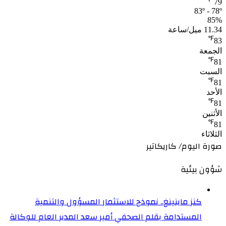
79
83º - 78º
85%
11.34 ميل/ساعة
℉
83
الجمعة
℉
81
السبت
℉
81
الأحد
℉
81
الأثنين
℉
81
الثلاثاء
صورة اليوم/ كاريكاتير
شؤون بيئية
كنز ماينينغ.. نموذج للاستثمار المسؤول والتنمية
المستدامة بقلم الصحفي أمير سعد المدير العام للوكالة