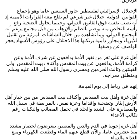
الإحتلال الإسرائيلي لفلسطين جاوز السبعين عاما وهو بإجماع
القوانين الدولية احتلال غير شرعي لم تفلح معه القرارات الأممية إذ
أنه نصب نفسه فوق القانون الدولي، وحينما يحاول الضحية رفع
رأسه للتخلص منه يوصم بالظلم والإرهاب من قبل مجتمع يزعم أنه
المجتمع الدولي، وما نشاهده من خلال الشاشات المرئية من تقتيل
للأبرياء ومجازر دامية يرتكبها هذا الاحتلال على رؤوس الأشهاد يعجز
الواصف عن وصفها.
أهل غزة على ثغر من ثغور الأمة يدافعون عن شرف الأمة وعن
كرامة الأمة، يدافعون عن بيت المقدس وأكناف بيت المقدس أولى
القبلتين وثالث الحرمين ومسرى رسول الله صلى الله عليه وسلم
ومنطلق معراجه.
إنهم في رباط إلى يوم القيامة.
أهل غزة وأهل بيت المقدس وأكناف بيت المقدس من بين خيار أهل
الأرض إيثارا وتضحية وإقداما وعزة نفس، بالمرابطة في سبيل الله
والمصابرة على الشدة والجلد في تحمل المصائب والنكبات رغم
تكالب الأعداء.
أهل غزة إخوتنا في الدم والدين والمصير، يتعرضون لحصار مشدد
منذ عشرين عاما، والآن قطع عنهم الماء وقطعت الكهرباء ومنع
الغذاء والدواء.