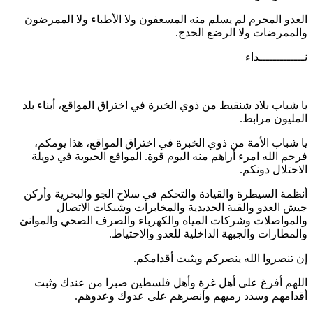
العدو المجرم لم يسلم منه المسعفون ولا الأطباء ولا الممرضون
والممرضات ولا الرضع الخدج.
نـــــــــــــداء
يا شباب بلاد شنقيط من ذوي الخبرة في اختراق المواقع، أبناء بلد
المليون مرابط.
يا شباب الأمة من ذوي الخبرة في اختراق المواقع، هذا يومكم،
فرحم الله امرء أراهم منه اليوم قوة. المواقع الحيوية في دويلة
الاحتلال دونكم.
أنظمة السيطرة والقيادة والتحكم في سلاح الجو والبحرية وأركن
جيش العدو والقبة الحديدية والمخابرات وشبكات الاتصال
والمواصلات وشركات المياه والكهرباء والصرف الصحي والموانئ
والمطارات والجبهة الداخلية للعدو والاحتياط.
إن تنصروا الله ينصركم ويثبت أقدامكم.
اللهم أفرغ على أهل غزة وأهل فلسطين صبرا من عندك وثبت
أقدامهم وسدد رميهم وأنصرهم على عدوك وعدوهم.