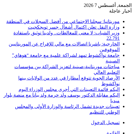
الجمعة, أغسطس 7 2026
أخبار عاجلة
موريتانيا: سجلنا الاجتماعي من أفضل السجلات في المنطقة
وزارة النقل تعلن اكتمال أشغال جسر تويجكجيت
وزير الشباب: لا معنى للمغالطات.. ولدينا توثيق باستفادة
22.791
الخارجية: باشرنا اتصالات مع مالي للإفراج عن الموريتانيين
الموقوفين
جامعة نواكشوط تمهد لشراكة علمية مع جامعة “هوهاي”
الصينية
مباحثات موريتانية-صينية لتعزيز الشراكة بين مؤسسات
التعليم العالي
الأرصاد الجوية تتوقع أمطارا في عدد من الولايات بينها
نواكشوط
إليكم قائمة التعيينات التي أجرى مجلس الوزراء اليوم
إليكم مقابلة الدكتور يوسف ولد حرمة ولد ببانا مع منصة بلوار
ميديا
تعيينات جديدة تشمل الرئاسة والوزارة الأولى والمجلس
الوطني للتنظيم
تسجيل الدخول
القائمة