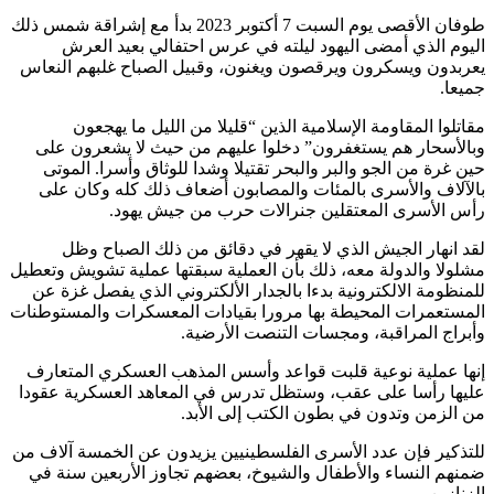
طوفان الأقصى يوم السبت 7 أكتوبر 2023 بدأ مع إشراقة شمس ذلك
اليوم الذي أمضى اليهود ليلته في عرس احتفالي بعيد العرش
يعربدون ويسكرون ويرقصون ويغنون، وقبيل الصباح غلبهم النعاس
جميعا.
مقاتلوا المقاومة الإسلامية الذين “قليلا من الليل ما يهجعون
وبالأسحار هم يستغفرون” دخلوا عليهم من حيث لا يشعرون على
حين غرة من الجو والبر والبحر تقتيلا وشدا للوثاق وأسرا. الموتى
بالآلاف والأسرى بالمئات والمصابون أضعاف ذلك كله وكان على
رأس الأسرى المعتقلين جنرالات حرب من جيش يهود.
لقد انهار الجيش الذي لا يقهر في دقائق من ذلك الصباح وظل
مشلولا والدولة معه، ذلك بأن العملية سبقتها عملية تشويش وتعطيل
للمنظومة الالكترونية بدءا بالجدار الألكتروني الذي يفصل غزة عن
المستعمرات المحيطة بها مرورا بقيادات المعسكرات والمستوطنات
وأبراج المراقبة، ومجسات التنصت الأرضية.
إنها عملية نوعية قلبت قواعد وأسس المذهب العسكري المتعارف
عليها رأسا على عقب، وستظل تدرس في المعاهد العسكرية عقودا
من الزمن وتدون في بطون الكتب إلى الأبد.
للتذكير فإن عدد الأسرى الفلسطينيين يزيدون عن الخمسة آلاف من
ضمنهم النساء والأطفال والشيوخ، بعضهم تجاوز الأربعين سنة في
الزنازين.