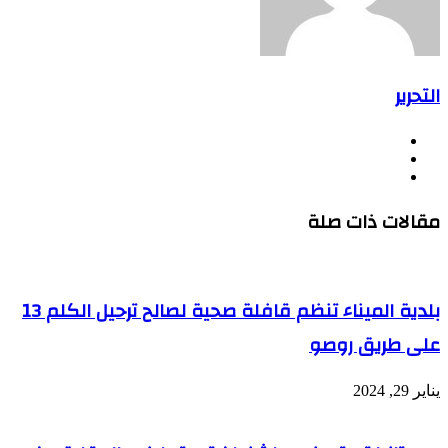
التحرير
موقع
فيسبوك
الويب
يوتيوب
مقالات ذات صلة
بلدية الميناء تنظم قافلة صحية لصالح ترحيل الكلم 13
على طريق روصو
يناير 29, 2024