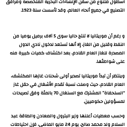
أسطول متنوع من سفن الإنشاءات البحرية المتخصصة ومرافق
التصنيع في جميع أنحاء العالم، وقد تأسست سنة 1923.
و رغم أن موريتانيا لا تنتج حاليا سوى 5 آلاف برميل يوميا من
النفط وقليل من الغاز، إلا أنها تستعد لدخول نادي الدول
المصدرة للغاز العام القادم، بعد اكتشاف كميات كبيرة منه
على شواطئها.
وينتظر أن تبدأ موريتانيا تصدير أولى شحنات غازها المكتشف،
العام القادم، حيث وصلت نسبة تقدم الأشغال في حقل غاز
“السلحفاة” المشترك مع السنغال 70 بالمئة وفق تصريحات
لمسؤولين حكوميين.
وحسب معطيات أعلنها وزير البترول والمعادن والطاقة عبد
السلام ولد محمد صالح، يوم 24 مايو الماضي، فإن احتياطات