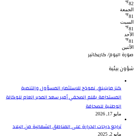
℉
82
الجمعة
℉
81
السبت
℉
81
الأحد
℉
81
الأثنين
صورة اليوم/ كاريكاتير
شؤون بيئية
كنز ماينينغ.. نموذج للاستثمار المسؤول والتنمية
المستدامة بقلم الصحفي أمير سعد المدير العام للوكالة
الوطنية للصحافة
مايو 17, 2026
تراجع درجات الحرارة على المناطق الشمالية من البلاد
مايو 2, 2025