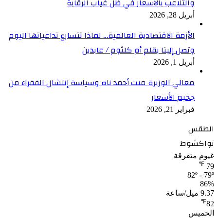
والتلاعب بالأسعار في ظل غياب الرقابة
أبريل 28, 2026
الأزمة الاقتصادية العالمية… لماذا تتسارع تداعياتها اليوم
وتصل إلينا بقلم أم كلثوم / عابدين
أبريل 1, 2026
معالي الوزيرة منت أحمد ناه وسياسة إنتشال الفقراء من
جحيم الأسعار
فبراير 21, 2026
الطقس
نواكشوط
غيوم متفرقة
℉
79
82º - 79º
86%
9.37 ميل/ساعة
℉
82
الخميس