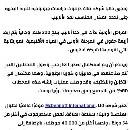
وتجري حاليا شركة ماك درموت دراسات جيولوجية للتربة البحرية
جتى تحدد المكان المناسب لمد الأنابيب.
المراحل الأولية بدأت في خط أنابيب يبلغ 300 كلم، وحالياً يتم ربط
أربعة حقول في المرحلة الأولى في المياه الأقليمية الموريتانية
التي تقوم بها شركة فالاريس .
وينتظر أن يتم استكمال تصدير الغاز حتى وصول المحطتين اللتين
تتم صناعتهما في ماليزيا و كوريا الجنوبية، وهما مختصان في
التخزين والتكثيف، وقد وصلت عمليات إنشاء هذه المحطات
80% من التجميع وفق معلومات رؤيا بوست.
تعتبر شركة
McDermott International
، Ltd موفرًا عالميًا لحلول
الهندسة والبناء لصناعة الطاقة. تعمل ماكديرموت في أكثر من
54 دولة ، ولديها أكثر من 40،000 موظف ، بالإضافة إلى