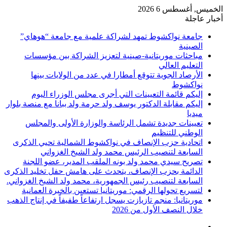
الخميس, أغسطس 6 2026
أخبار عاجلة
جامعة نواكشوط تمهد لشراكة علمية مع جامعة “هوهاي”
الصينية
مباحثات موريتانية-صينية لتعزيز الشراكة بين مؤسسات
التعليم العالي
الأرصاد الجوية تتوقع أمطارا في عدد من الولايات بينها
نواكشوط
إليكم قائمة التعيينات التي أجرى مجلس الوزراء اليوم
إليكم مقابلة الدكتور يوسف ولد حرمة ولد ببانا مع منصة بلوار
ميديا
تعيينات جديدة تشمل الرئاسة والوزارة الأولى والمجلس
الوطني للتنظيم
اتحادية حزب الإنصاف في نواكشوط الشمالية تحيي الذكرى
السابعة لتنصيب الرئيس محمد ولد الشيخ الغزواني
تصريح سيدي محمد ولد بونه الملقب المدير، عضو اللجنة
الدائمة بحزب الإنصاف، يتحدث على هامش حفل تخليد الذكرى
السابعة لتنصيب رئيس الجمهورية، محمد ولد الشيخ الغزواني.
لتسريع تحولها الرقمي: موريتانيا تستعين بالخبرة العمانية
موريتانيا: منجم تازيازت يسجل ارتفاعاً طفيفاً في إنتاج الذهب
خلال النصف الأول من 2026
تسجيل