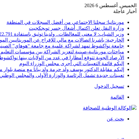
الخميس, أغسطس 6 2026
أخبار عاجلة
موريتانيا: سجلنا الاجتماعي من أفضل السجلات في المنطقة
وزارة النقل تعلن اكتمال أشغال جسر تويجكجيت
وزير الشباب: لا معنى للمغالطات.. ولدينا توثيق باستفادة 22.791
الخارجية: باشرنا اتصالات مع مالي للإفراج عن الموريتانيين الم
جامعة نواكشوط تمهد لشراكة علمية مع جامعة “هوهاي” الصيني
مباحثات موريتانية-صينية لتعزيز الشراكة بين مؤسسات التعليم 
الأرصاد الجوية تتوقع أمطارا في عدد من الولايات بينها نواكشوط
إليكم قائمة التعيينات التي أجرى مجلس الوزراء اليوم
إليكم مقابلة الدكتور يوسف ولد حرمة ولد ببانا مع منصة بلوار مي
تعيينات جديدة تشمل الرئاسة والوزارة الأولى والمجلس الوطني 
تسجيل الدخول
القائمة
بحث عن