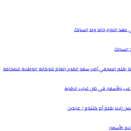
 عهد اللواء خالد ولد السالك
د السالك
ة بقلم الصحفي أمير سعد المدير العام للوكالة الوطنية للصحافة
عب بالأسعار في ظل غياب الرقابة
صل إلينا بقلم أم كلثوم / عابدين
يم الأسعار