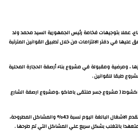
قطاع، عملا بتوجيهات فخامة رئيس الجمهورية السيد محمد ولد
 عليها في دفتر الالتزامات من خلال تطبيق القوانين المترتبة
ا ، ومرضية ومقبولة في مشروع بناء أرصفة الحجارة المحلية
روع طبقا للقوانين .
 انواكشوط ( مشروع جسر ملتقى باماكو ،ومشروع ارصفة الشارع
وفي المحطة الاولي من الزيارة التي كانت لجسر ملتقى باماكو قدمت مكاتب المرقابة الفنية لمعالي الوزير شروح مفصلة عن مدي تقدم الاشغال البالغة اليوم نسبة 43% والمشاكل المطروحة،
ه، متعهدا بالتغلب بشكل سريع علي المشاكل التي تم طرحها .