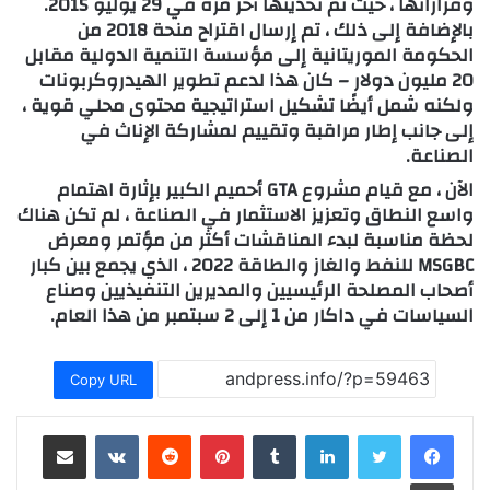
وقراراتها ، حيث تم تحديثها آخر مرة في 29 يوليو 2015.
بالإضافة إلى ذلك ، تم إرسال اقتراح منحة 2018 من
الحكومة الموريتانية إلى مؤسسة التنمية الدولية مقابل
20 مليون دولار – كان هذا لدعم تطوير الهيدروكربونات
ولكنه شمل أيضًا تشكيل استراتيجية محتوى محلي قوية ،
إلى جانب إطار مراقبة وتقييم لمشاركة الإناث في
الصناعة.
الآن ، مع قيام مشروع GTA أحميم الكبير بإثارة اهتمام
واسع النطاق وتعزيز الاستثمار في الصناعة ، لم تكن هناك
لحظة مناسبة لبدء المناقشات أكثر من مؤتمر ومعرض
MSGBC للنفط والغاز والطاقة 2022 ، الذي يجمع بين كبار
أصحاب المصلحة الرئيسيين والمديرين التنفيذيين وصناع
السياسات في داكار من 1 إلى 2 سبتمبر من هذا العام.
Copy URL
لينكدإن
بينتيريست
مشاركة عبر البريد
طباعة