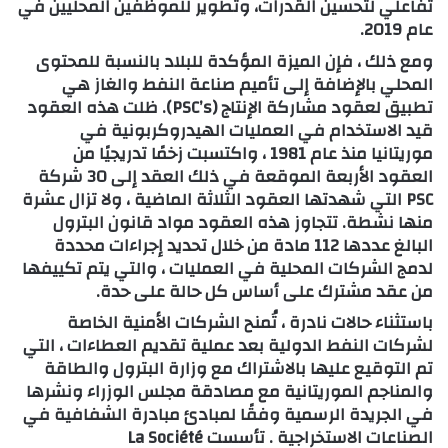
تفاعلي لتحسين القدرات، وتطوير للموظفين المحليين في
عام 2019.
ومع ذلك ، فإن الميزة المؤكدة للبلاد بالنسبة للمحتوى
المحلي بالإضافة إلى تأميم صناعة النفط والغاز هي
تطبيق لعقود مشاركة الإنتاج (PSC’s). ظلت هذه العقود
قيد الاستخدام في العمليات الهيدروكربونية في
موريتانيا منذ عام 1981 ، واكتسبت زخمًا تدريجيًا من
العقود الأربعة الموقعة في ذلك العقد إلى 30 شركة
PSC التي شهدتها العقود الثلاثة الماضية ، ولا تزال عشرة
منها نشطة. تتجاوز هذه العقود مواد قانون البترول
البالغ عددها 112 مادة من خلال تحديد إجراءات محددة
لدمج الشركات المحلية في العمليات ، والتي يتم تكييفها
من عقد مشترك على أساس كل حالة على حدة.
باستثناء حالات نادرة ، تُمنح الشركات الأمنية الخاصة
لشركات النفط الدولية بعد عملية تقديم العطاءات ، التي
تم التوقيع عليها بالاشتراك مع وزارة البترول والطاقة
والمناجم الموريتانية مع مصادقة مجلس الوزراء ونشرها
في الجريدة الرسمية وفقًا لمبادئ مبادرة الشفافية في
الصناعات الاستخراجية . تأسست La Société