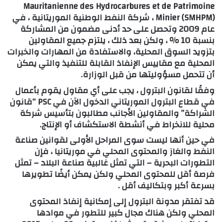
Mauritanienne des Hydrocarbures et de Patrimoine
Minier (SMHPM) ، شركة النفط الوطنية الموريتانية ، في
عام 2009 وتحصل على حد أدنى مضمون من المشاركة
بنسبة 10 ٪ ، ولكن بعد ذلك ، يلتزم جميع المقاولين
بتزويد السوق المحلية، والاستفادة من المهارات والخبرات
المحلية مع مقاييس الإنفاذ القابلة للتنفيذ والتي يمكن
أن تتحمل مسؤوليتها من قبل الوزارة.
وفقًا لقانون البترول ، يجب على أي مقاول يقوم بأعمال
في قطاع البترول الموريتاني الدخول الآن في PSC “قانون
الشراكة” والمقاولين الأجانب مطالبون بتأسيس شركة
محلية للانخراط في أنشطة الاستكشاف أو الإنتاج.
في حين أنها ليست سوى المراحل الأولى لقوانين صناعة
النفط والغاز والمحتوى المحلي في موريتانيا ، فإن
التطورات البحرية – التي تمثل غالبية صناعة البلاد – تمثل
فرصة أقل للمحتوى المحلي ولكن يمكن أيضًا تطويرها
بسرعة أكبر وبتكاليف أقل .
قد تفتقر مدونة البترول إلى إمكانية إنفاذ المحتوى
المحلي ولكن هناك مجال كبير للتطور في موادها