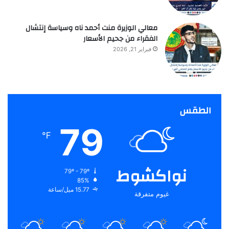
معالي الوزيرة منت أحمد ناه وسياسة إنتشال
الفقراء من جحيم الأسعار
فبراير 21, 2026
الطقس
79
℉
نواكشوط
79º - 79º
85%
15.77 ميل/ساعة
غيوم متفرقة