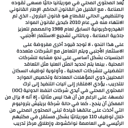
يُعد المحتوى المحلي في موريتانيا حاليًا مسعى تقوده
الصناعة ، مع القليل من القانون الحاكم. الإطار القانوني
والتنظيمي الحالي للقطاع هو قانون البترول ، الذي تم
الانتهاء منه في عام 2010 كبديل لقانون المواد
الهيدروكربونية السابق لعام 1988 والمصمم لتعزيز
جاذبية الصناعة ، وبالتالي تشجيع الاستثمار الأجنبي.
على هذا النحو ، لا توجد قيود أخرى مفروضة على
الاستثمار الأجنبي ويتم التعامل مع الشركات متعددة
الجنسيات بشكل أساسي على نحو مشابه للشركات
المحلية ، بينما يتم تحديد المثل العليا مثل التعاقد
التفضيلي للشركات المحلية ، وأولوية توظيف السكان
المحليين ذوي المؤهلات المعادلة وتخصيص الموارد
للتدريب ، يؤدي الافتقار إلى آليات التنفيذ إلى ترك
المحتوى المحلي في أيدي شركات النفط الدولية (IOC)
نفسها، على الرغم من أن هذا ليس مثاليًا ، إلا أنه لا يزال من
الممكن أن ينجح ، كما في حالة شركة بريتيش بتروليوم
التي أخذت على عاتقها قيادة تبني المحتوى المحلي من
خلال توظيف 110 موريتانيًا بشكل مستقل في مكتبهم
الرئيسي في العاصمة نواكشوط، وإطلاق مركز تدريب