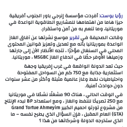
رؤيا بوست:
أفردت مؤسسة إنرجي باور الجنوب أفريقية
حيزا هاما من اهتمامها للمشاريع الطاقوية الواعدة في
موريتانيا، وما تنعم به من أمن واستقرار.
وقالت الصحيفة في
تقرير
موسع نشرتها عن آفاق الغاز
الواعدة بموريتانيا بأنه مع تعديل وتعزيز قوانين المحتوى
المحلي في السنغال مؤخرًا ، تتجه الأنظار الآن إلى جارتها
وزميلها الأوفر حظًا في اندفاع الغاز MSGBC ، موريتانيا.
حيث تعد الدولة الواقعة في غرب إفريقيا وجهة
استثمارية جذابة مع 750 كم من السواحل المفتوحة
واحتياطيات نفط وغاز عالمية مثبتة وأكثر من عشر سنوات
دون حوادث أمنية.
في الوقت الحالي ، هناك 90 مشغلًا نشطًا في موريتانيا
مع 250 تصريحًا للنفط والغاز ، ومع استعداد BP لبدء الإنتاج
من مشروع تورتو احميم الكبير Grand Tortue Ahmeyim
(GTA) العام المقبل ، فإن السؤال الذي يطرح نفسه – ما
الذي ستخرجه الدولة وشركاتها من هذا ؟