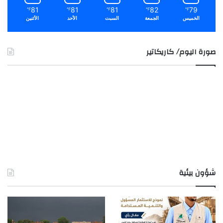
81
81
81
82
79
℉
℉
℉
℉
℉
الخميس
الجمعة
السبت
الأحد
الأثنين
صورة اليوم/ كاريكاتير
شؤون بيئية