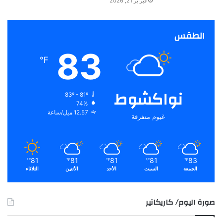
فبراير 21, 2026
الطقس
83
℉
نواكشوط
83º - 81º
74%
12.57 ميل/ساعة
غيوم متفرقة
81
81
81
81
83
℉
℉
℉
℉
℉
الجمعة
السبت
الأحد
الأثنين
الثلاثاء
صورة اليوم/ كاريكاتير