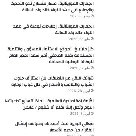
الجمارك الموريتانية.. مسار متسارع نحو التحديث
والإصلاح في عهد اللواء خالد ولد السالك
يونيو 8, 2026
الجمارك الموريتانية.. إصلاحات نوعية في عهد
اللواء خالد ولد السالك
مايو 25, 2026
كنز ماينينغ.. نموذج للاستثمار المسؤول والتنمية
المستدامة بقلم الصحفي أمير سعد المدير العام
للوكالة الوطنية للصحافة
مايو 17, 2026
شرائك النقل عبر التطبقات بين استنزاف جيوب
الشباب والتلاعب بالأسعار في ظل غياب الرقابة
أبريل 28, 2026
الأزمة الاقتصادية العالمية… لماذا تتسارع تداعياتها
اليوم وتصل إلينا بقلم أم كلثوم / عابدين
أبريل 1, 2026
معالي الوزيرة منت أحمد ناه وسياسة إنتشال
الفقراء من جحيم الأسعار