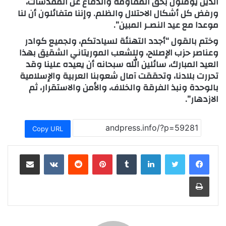
الذين يؤمنون بحق المقاومة والدفاع عن المقدسات،
ورفض كل أشكال الاحتلال والظلم. وإننا متفائلون أن لنا
موعدا مع عيد النصـر المبين”.
وختم بالقول “أجدد التهنئة لسيادتكم، ولجميع كوادر
وعناصر حزب الإصلاح، وللشعب الموريتاني الشقيق بهذا
العيد المبارك، سائلين الله سبحانه أن يعيده علينا وقد
تحررت بلادنا، وتحققت آمال شعوبنا العربية والإسلامية
بالوحدة ونبذ الفرقة والخلاف، والأمن والاستقرار، ثم
الازدهار”.
Copy URL
لينكدإن
بينتيريست
مشاركة عبر البريد
طباعة