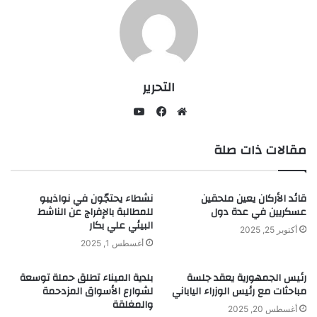
التحرير
يوتيوب
موقع
فيسبوك
مقالات ذات صلة
الويب
قائد الأركان يعين ملحقين
نشطاء يحتجّون في نواذيبو
عسكريين في عدة دول
للمطالبة بالإفراج عن الناشط
البيئي علي بكار
أكتوبر 25, 2025
أغسطس 1, 2025
رئيس الجمهورية يعقد جلسة
بلدية الميناء تطلق حملة توسعة
مباحثات مع رئيس الوزراء الياباني
لشوارع الأسواق المزدحمة
والمغلقة
أغسطس 20, 2025